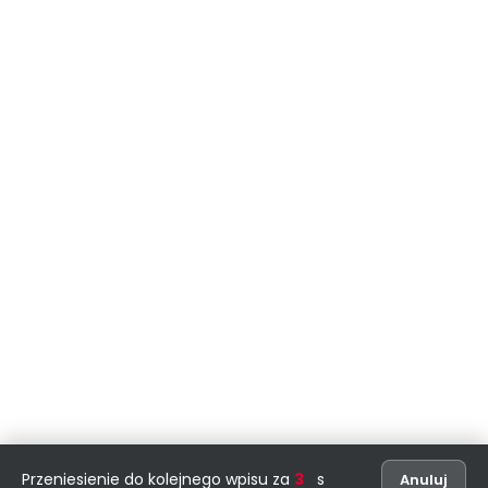
Przeniesienie do kolejnego wpisu za
2
s
Anuluj