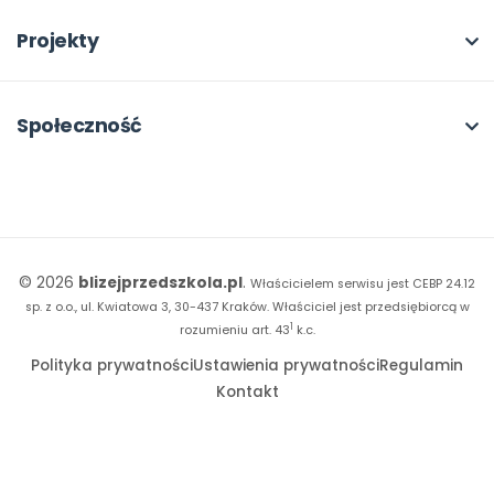
Rabat dla przedszkoli
Dla rad pedagogicznych
Moja Płytoteka
Projekty
Konferencje
Platforma Edukacyjna
Wszystkie projekty
18. FORUM
Kiosk online
Kumpelkowo
Społeczność
E-booki
Literkowo
Wpisy
Strona WWW dla przedszkola
Czuciaki
Konkursy
Witaminki
Facebook
© 2026
blizejprzedszkola.pl
.
Właścicielem serwisu jest CEBP 24.12
Dookoła Polski
Instagram
sp. z o.o., ul. Kwiatowa 3, 30-437 Kraków.
Właściciel jest przedsiębiorcą w
1
Sensosmyki
rozumieniu art. 43
k.c.
YouTube
Polityka prywatności
Ustawienia prywatności
Regulamin
Sprintem do maratonu
Kontakt
Bliżej Pieska
Książka (dla) Przedszkolaka