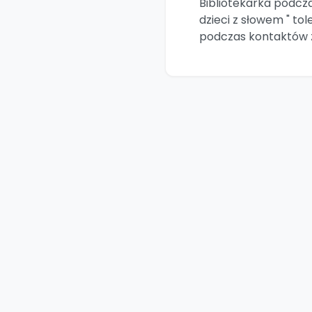
Bibliotekarka podcza
dzieci z słowem " tol
podczas kontaktów z