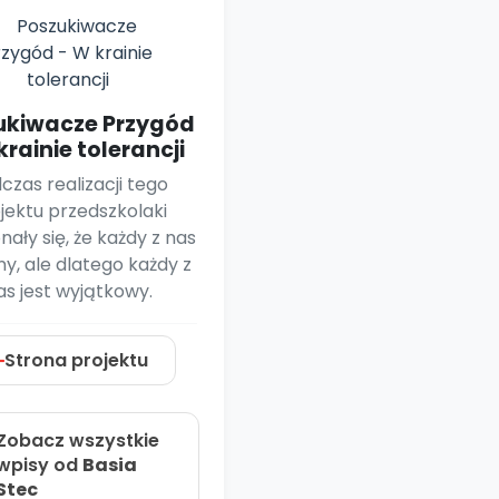
e
y
Gotowa w mniej niż 10 min • 14 dni bez opłat
Zobacz nas na Instagramie
Bliżej Pieska
Pomoc zwierzętom
TikTok
Nowości
Zobacz nas na TikToku
wej
Książka (dla) Przedszkolaka
ukiwacze Przygód
Zapowiedzi
Promowanie czytelnictwa
krainie tolerancji
YouTube
zkoli
Polecamy
Filmy edukacyjne
czas realizacji tego
osk Online.
jektu przedszkolaki
5 czerwca 2024 r. uzyskała
Promocje
19 r. Nr decyzji:
ały się, że każdy z nas
nny, ale dlatego każdy z
Archiwalne numery
as jest wyjątkowy.
Pomoc
Strona projektu
Zobacz wszystkie
wpisy od
Basia
Stec