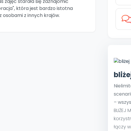
s zajęć starała się zaznajomić
eracja", która jest bardzo istotna
 osobami z innych krajów.
bliż
Nielimi
scenari
– wszys
BLIŻEJ 
korzyst
łączy w