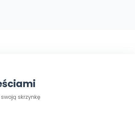
eściami
a swoją skrzynkę