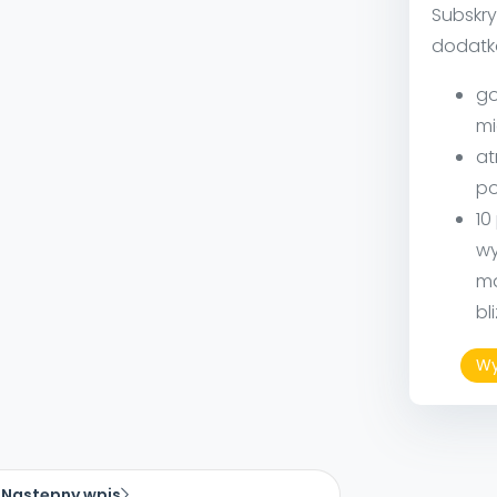
Subskry
dodatk
go
mi
at
po
10
wy
ma
bl
Wy
Następny wpis