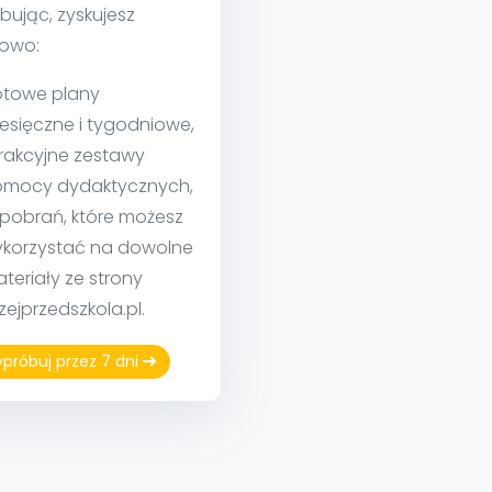
bując, zyskujesz
owo:
towe plany
esięczne i tygodniowe,
rakcyjne zestawy
mocy dydaktycznych,
 pobrań, które możesz
korzystać na dowolne
teriały ze strony
izejprzedszkola.pl.
próbuj przez 7 dni