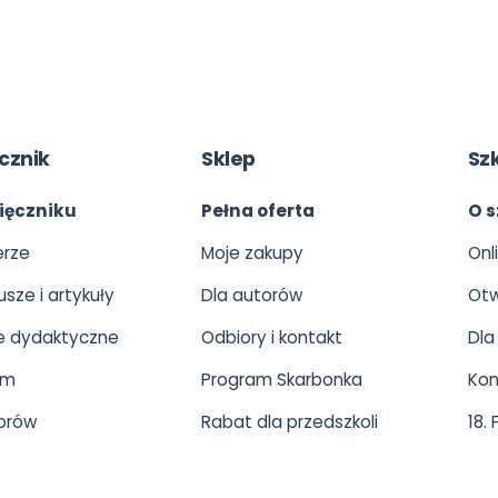
cznik
Sklep
Sz
ięczniku
Pełna oferta
O s
rze
Moje zakupy
Onl
usze i artykuły
Dla autorów
Otw
 dydaktyczne
Odbiory i kontakt
Dla
um
Program Skarbonka
Kon
orów
Rabat dla przedszkoli
18.