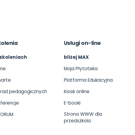
kolenia
Usługi on-line
zkoleniach
bliżej MAX
ine
Moja Płytoteka
arte
Platforma Edukacyjna
 rad pedagogicznych
Kiosk online
ferencje
E-booki
Strona WWW dla
 FORUM
przedszkola