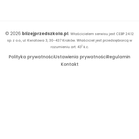
E-booki
Literkowo
Wpisy
Strona WWW dla przedszkola
Czuciaki
Konkursy
Witaminki
Facebook
© 2026
blizejprzedszkola.pl
.
Właścicielem serwisu jest CEBP 24.12
Dookoła Polski
Instagram
sp. z o.o., ul. Kwiatowa 3, 30-437 Kraków.
Właściciel jest przedsiębiorcą w
1
Sensosmyki
rozumieniu art. 43
k.c.
YouTube
Polityka prywatności
Ustawienia prywatności
Regulamin
Sprintem do maratonu
Kontakt
Bliżej Pieska
Książka (dla) Przedszkolaka