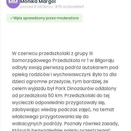
MM
Dookoła Polski
Monika Margol
INNE
SOCIAL MEDIA
Scenariusze i artykuły
Miesięczniki
ponad 8 lat temu · 875 wyświetleń
Poznajemy regiony
Konferencje
Materiały z miesięcznika
Aktualne oraz archiwalne numery
Ebooki
Facebook
Spotkania na dużą skalę
Wpis sprawdzony przez moderatora
Sensosmyki
Nasze interaktywne ebooki
Aktualności
Pomoce dydaktyczne
Ebooki
Patronat BLIŻEJ PRZEDSZKOLA
Pakiet szkoleń
Multimedia i pliki
Materiały w formie cyfrowej
Strona WWW dla przedszkola
Instagram
Kompleksowe programy szkoleniowe
Literkowo
Gotowa w mniej niż 10 min • 14 dni bez opłat
Zobacz nas na Instagramie
Plany tygodniowe
Wszystko dla przedszkoli
Nauka liter i głosek
Praca wychowawcza
Zamówienia hurtowe
POLECAMY
TikTok
∞
Pakiet bliżej MAX
W czerwcu przedszkolaki z grupy III
Sprintem do maratonu
Zobacz nas na TikToku
Bliżejprzedszkolne zestawy
Akademia Muzyki i Ruchu
Samorządowego Przedszkola nr 1 w Biłgoraju
Ruch i motywacja
NA SKRÓTY
Zestawy do pobrania
Szkolenia muzyczne
odbyły swoją pierwszą podróż autokarem pod
YouTube
Bliżej Pieska
Letnia wyprzedaż
opieką rodziców i wychowawczyni. Było to dla
Filmy edukacyjne
Pomoc zwierzętom
Promocje w sklepie
POLECAMY
dzieci ogromne przeżycie, tym bardziej, że
celem wyjazdu był Park Dinozaurów oddalony
Książka (dla) Przedszkolaka
Wybierz prezent
Nowości
od przedszkola 50 km. Przedszkolaki do tej
Promowanie czytelnictwa
Przy zamówieniu prenumeraty
wycieczki odpowiednio przygotowały się,
Zapowiedzi
Zaplanuj rok przedszkolny
zdobywając wiedzę podczas zajęć, na temat
Materiały na nowy rok
właściwego przygotowania się do
Polecamy
wakacyjnych podróży. Poznały również zasady,
Archiwalne numery
których bezwzględnie należy przestrzegać