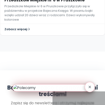
Przedszkole Miejskie nr 6 w Pruszkowie
Archiwalne numery
Przedszkole Miejskie nr 6 w Pruszkowie przyłączyło się w
Promocje
październiku w projekcie Bajeczna Księga. W pisaniu bajki
Pomoc
wzięło udział 20 dzieci wraz z rodzicami. Dzieci wykonywały
kolorowe
Zobacz więcej
Bądź na bieżąco z najnowszymi
treściami
Zapisz się do newslettera i otrzymuj najlepsze