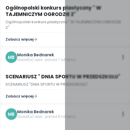
Ogólnopolski konkurs plastyczny " W
TAJEMNICZYM OGRODZIE 2"
Ogólnopolski konkurs plastyczny " W TAJEMNICZYM OGRODZIE
2"
Zobacz więcej
Monika Bednarek
MB
dodał(a) wpis · ponad 7 lat temu
SCENARIUSZ " DNIA SPORTU W PRZEDSZKOLU"
SCENARIUSZ "DNIA SPORTU W PRZEDSZKOLU"
Zobacz więcej
Monika Bednarek
MB
dodał(a) wpis · ponad 8 lat temu