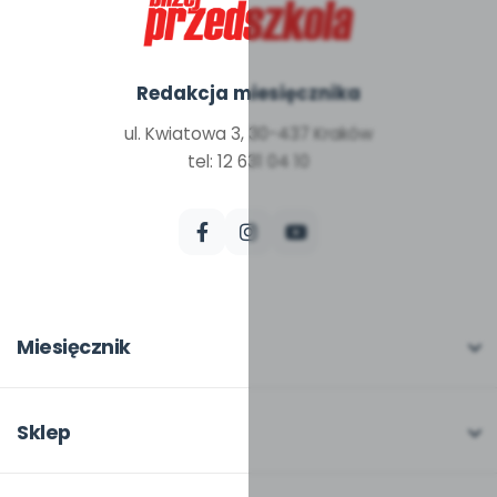
Redakcja miesięcznika
ul. Kwiatowa 3, 30-437 Kraków
tel: 12 631 04 10
Miesięcznik
O miesięczniku
W numerze
Sklep
Scenariusze i artykuły
Pełna oferta