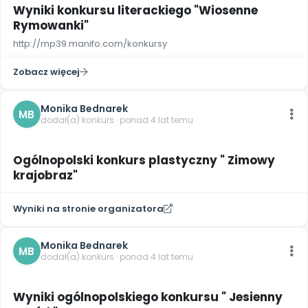
Wyniki konkursu literackiego "Wiosenne
Rymowanki"
http://mp39.manifo.com/konkursy
Zobacz więcej
Monika Bednarek
MB
dodał(a) konkurs · ponad 4 lat temu
Ogólnopolski konkurs plastyczny " Zimowy
krajobraz"
Wyniki na stronie organizatora
Monika Bednarek
MB
dodał(a) konkurs · ponad 4 lat temu
Wyniki ogólnopolskiego konkursu " Jesienny