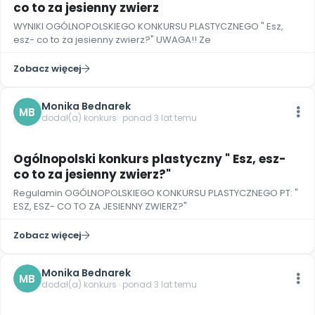
co to za jesienny zwierz
WYNIKI OGÓLNOPOLSKIEGO KONKURSU PLASTYCZNEGO " Esz,
esz- co to za jesienny zwierz?" UWAGA!! Ze
Zobacz więcej
Monika Bednarek
MB
dodał(a) konkurs · ponad 3 lat temu
Ogólnopolski konkurs plastyczny " Esz, esz-
co to za jesienny zwierz?"
Regulamin OGÓLNOPOLSKIEGO KONKURSU PLASTYCZNEGO PT: "
ESZ, ESZ- CO TO ZA JESIENNY ZWIERZ?"
Zobacz więcej
Monika Bednarek
MB
dodał(a) konkurs · ponad 3 lat temu