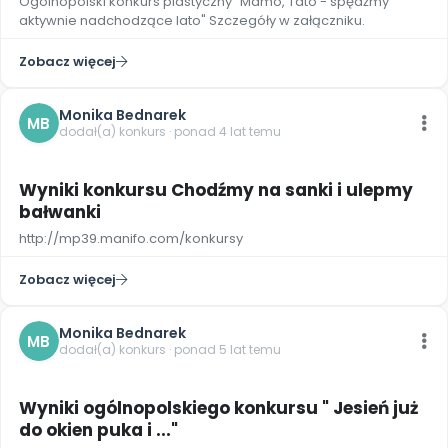
Ogólnopolski konkurs plastyczny "Mamo, Tato - spędźmy
aktywnie nadchodzące lato" Szczegóły w załączniku.
Zobacz więcej
Monika Bednarek
MB
dodał(a) konkurs · ponad 4 lat temu
Wyniki konkursu Chodźmy na sanki i ulepmy
bałwanki
http://mp39.manifo.com/konkursy
Zobacz więcej
Monika Bednarek
MB
dodał(a) konkurs · ponad 5 lat temu
Wyniki ogólnopolskiego konkursu " Jesień już
do okien puka i ..."