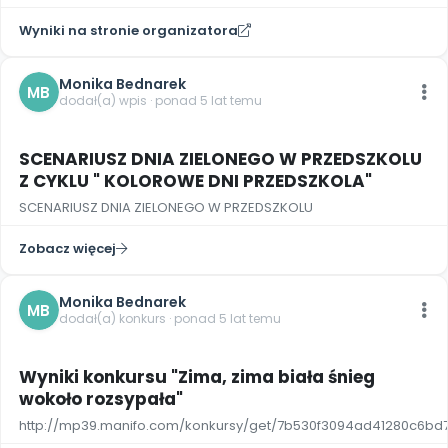
Wyniki na stronie organizatora
Monika Bednarek
MB
dodał(a) wpis · ponad 5 lat temu
SCENARIUSZ DNIA ZIELONEGO W PRZEDSZKOLU
Z CYKLU " KOLOROWE DNI PRZEDSZKOLA"
SCENARIUSZ DNIA ZIELONEGO W PRZEDSZKOLU
Zobacz więcej
Monika Bednarek
MB
dodał(a) konkurs · ponad 5 lat temu
Wyniki konkursu "Zima, zima biała śnieg
wokoło rozsypała"
http://mp39.manifo.com/konkursy/get/7b530f3094ad41280c6bd