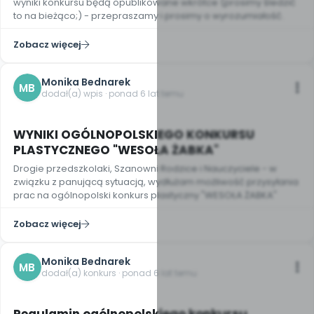
wyniki konkursu będą opublikowane wkrótce (prosimy śledzić
to na bieżąco;) - przepraszamy i prosimy o wyrozumiałość.
Zobacz więcej
Monika Bednarek
MB
dodał(a) wpis · ponad 6 lat temu
WYNIKI OGÓLNOPOLSKIEGO KONKURSU
PLASTYCZNEGO "WESOŁA ŻABKA"
Drogie przedszkolaki, Szanowni Rodzice i Nauczyciele - w
związku z panującą sytuacją, wydłużam możliwość przysyłania
prac na ogólnopolski konkurs plastyczny "WESOŁA ŻABKA"
Zobacz więcej
Monika Bednarek
MB
dodał(a) konkurs · ponad 6 lat temu