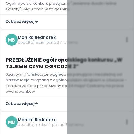
Ogólnopolski Konkurs plastyczny "Jesienne duszki i leśne
skrzaty". Regulamin w załączniku.
Zobacz więcej
Monika Bednarek
MB
dodał(a) wpis · ponad 7 lat temu
PRZEDŁUŻENIE ogólnopolskiego konkursu „W
TAJEMNICZYM OGRODZIE 2”
Szanowni Państwo, ze względu na panująca i niezależną od
Nassytuację związaną z ogólnopolskim strajkiem w oświacie -
konkurs zostaje przedłużony do 24 maja! Czekamy na prace
wychowanków
Zobacz więcej
Monika Bednarek
MB
dodał(a) konkurs · ponad 7 lat temu