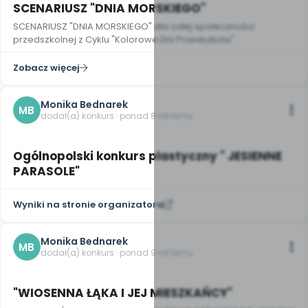
SCENARIUSZ "DNIA MORSKIEGO"
SCENARIUSZ "DNIA MORSKIEGO" dla całej społeczności
przedszkolnej z Cyklu "Kolorowe Dni Przedszkola".
Zobacz więcej
Monika Bednarek
MB
dodał(a) konkurs · ponad 8 lat temu
Ogólnopolski konkurs plastyczny " JESIENNE
PARASOLE"
Wyniki na stronie organizatora
Monika Bednarek
MB
dodał(a) konkurs · ponad 9 lat temu
"WIOSENNA ŁĄKA I JEJ MIESZKAŃCY"