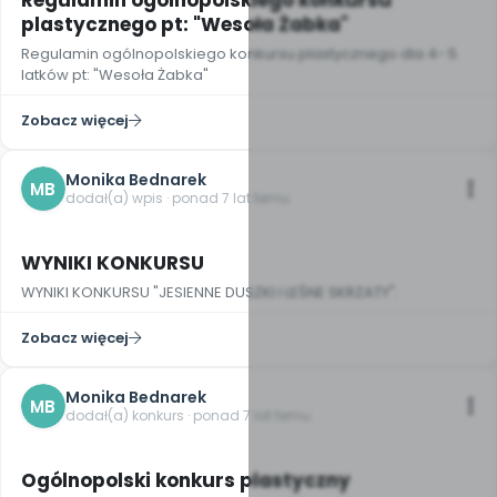
Regulamin ogólnopolskiego konkursu
plastycznego pt: "Wesoła Żabka"
Regulamin ogólnopolskiego konkursu plastycznego dla 4- 5
latków pt: "Wesoła Żabka"
Zobacz więcej
Monika Bednarek
MB
dodał(a) wpis · ponad 7 lat temu
WYNIKI KONKURSU
WYNIKI KONKURSU "JESIENNE DUSZKI I LEŚNE SKRZATY".
Zobacz więcej
Monika Bednarek
MB
dodał(a) konkurs · ponad 7 lat temu
Ogólnopolski konkurs plastyczny