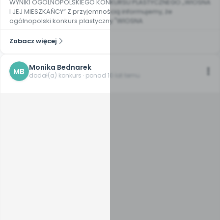
WYNIKI OGÓLNOPOLSKIEGO KONKURSU PLASTYCZNEGO „WIOSNA
I JEJ MIESZKAŃCY” Z przyjemnością informujemy, że
ogólnopolski konkurs plastyczny "WIOSNA
Zobacz więcej
Monika Bednarek
MB
dodał(a) konkurs · ponad 10 lat temu