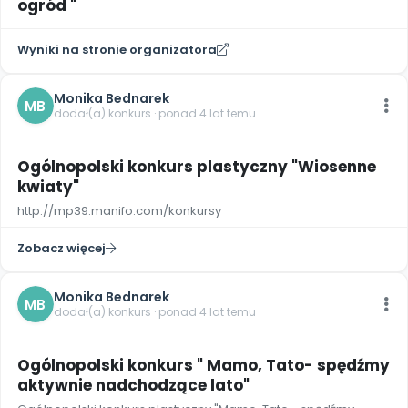
ogród "
Wyniki na stronie organizatora
Monika Bednarek
MB
dodał(a) konkurs · ponad 4 lat temu
Ogólnopolski konkurs plastyczny "Wiosenne
kwiaty"
http://mp39.manifo.com/konkursy
Zobacz więcej
Monika Bednarek
MB
dodał(a) konkurs · ponad 4 lat temu
Ogólnopolski konkurs " Mamo, Tato- spędźmy
aktywnie nadchodzące lato"