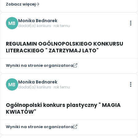
Archiwalne numery
Zobacz więcej
Promocje
Pomoc
Monika Bednarek
MB
dodał(a) konkurs · rok temu
REGULAMIN OGÓLNOPOLSKIEGO KONKURSU
LITERACKIEGO " ZATRZYMAJ LATO"
Wyniki na stronie organizatora
Monika Bednarek
MB
dodał(a) konkurs · rok temu
Ogólnopolski konkurs plastyczny " MAGIA
KWIATÓW"
Wyniki na stronie organizatora