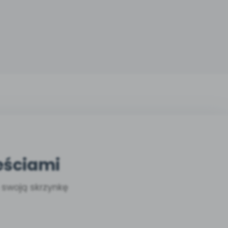
eściami
a swoją skrzynkę