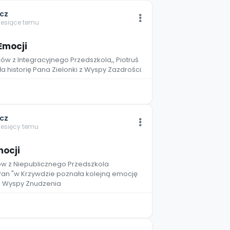
cz
iesiące temu
Emocji
 z Integracyjnego Przedszkola,, Piotruś
a historię Pana Zielonki z Wyspy Zazdrości.
cz
iesięcy temu
mocji
w z Niepublicznego Przedszkola
 Pan "w Krzywdzie poznała kolejną emocję
z Wyspy Znudzenia