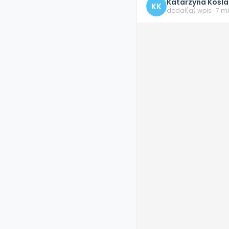
Katarzyna Kośla
KK
dodał(a) wpis · 7 m