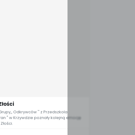
łości
Grupy,, Odkrywców '' z Przedszkola
 Pan " w Krzywdzie poznały kolejną emocję
Złości.