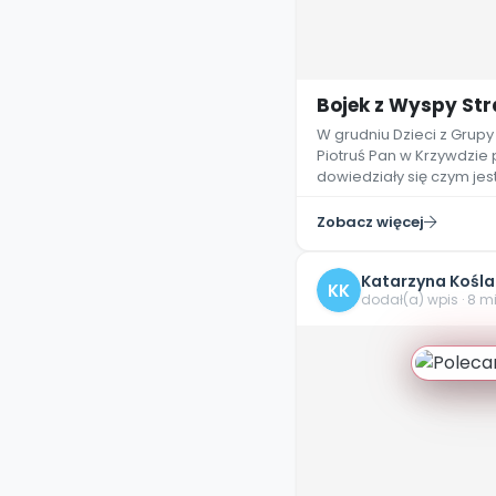
Bojek z Wyspy St
W grudniu Dzieci z Grup
Piotruś Pan w Krzywdzie 
dowiedziały się czym jest
Zobacz więcej
Katarzyna Kośla
KK
dodał(a) wpis · 8 m