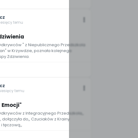
cz
iesięcy temu
dziwienia
, Odkrywców " z Niepublicznego Przedszkola
Pan" w Krzywdzie, poznała kolejnego
spy Zdziwienia.
cz
miesięcy temu
y Emocji"
 Odkrywców z Integracyjnego Przedszkola,,
, dołączyła do,, Czuciaków z Krainy
 i tęczową,,