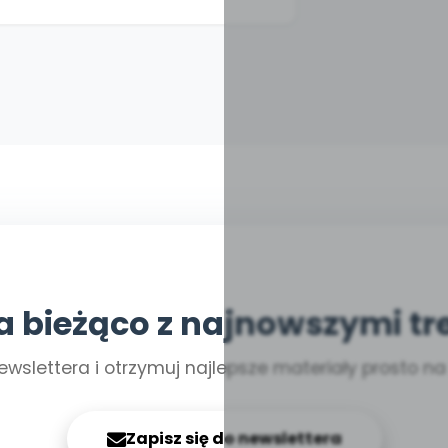
a bieżąco z najnowszymi tr
ewslettera i otrzymuj najlepsze materiały prosto n
Zapisz się do newslettera