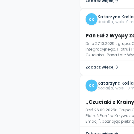
Zobacz więcej
Katarzyna Kośla
KK
dodał(a) wpis · 9 m
Pan Łał z Wyspy Z
Dnia 27.10.2025r. grupa
Integracyjnego, Piotruś 
Czuciaka- Pana Łał z Wy
Zobacz więcej
Katarzyna Kośla
KK
dodał(a) wpis · 10 
,,Czuciaki z Krain
Dziś 26.09.2025r. Grupa
Piotruś Pan " w Krzywdzie
Emocji", poznając piękną
Zobacz więcej