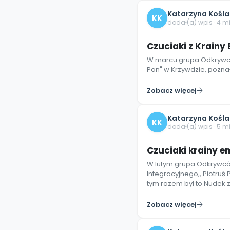
Katarzyna Kośla
KK
dodał(a) wpis · 4 m
Czuciaki z Krainy 
W marcu grupa Odkrywców
Pan" w Krzywdzie, poznał
Zobacz więcej
Katarzyna Kośla
KK
dodał(a) wpis · 5 m
Czuciaki krainy e
W lutym grupa Odkrywcó
Integracyjnego,, Piotruś
tym razem był to Nudek 
Zobacz więcej