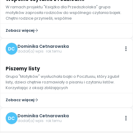
Archiwalne numery
W ramach projektu "Książka dla Przedszkolaka" grupa
Promocje
motylków zaprosiła rodziców do wspólnego czytania bajek.
Pomoc
Chętni rodzice przynieśli, wspólnie
Zobacz więcej
Dominika Cetnarowska
DC
dodał(a) wpis · rok temu
4
Piszemy listy
Grupa "Motylków" wysłuchała bajki o Pocztusiu, który zgubił
listy, dzieci chętnie rozmawiały o pisaniu i czytaniu listów.
Korzystając z okazji zbliżających
Zobacz więcej
Dominika Cetnarowska
DC
dodał(a) wpis · rok temu