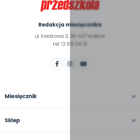
Redakcja miesięcznika
ul. Kwiatowa 3, 30-437 Kraków
tel: 12 631 04 10
Miesięcznik
O miesięczniku
W numerze
Sklep
Scenariusze i artykuły
Pełna oferta