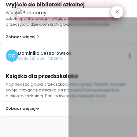
Wyjście do biblioteki szkolnej
W dniu 24.10.2024 r. w grupa Motylków udała się do biblioteki
szkolnej. Zobaczyli, jak wygląda tutejsza biblioteka, Pani
przeczytała dzieciom krótką bajkę oraz pokazywała
Zobacz więcej
Dominika Cetnarowska
DC
dodał(a) wpis · rok temu
Książka dla przedszkolaka
Najmłodsza grupa przedszkolaków z grupy "Motylki' zaczęła
swoją przygodę z książką od poznania Pani pracującej w
bibliotece szkolnej. Pani odwiedziła maluszki w ich
Zobacz więcej