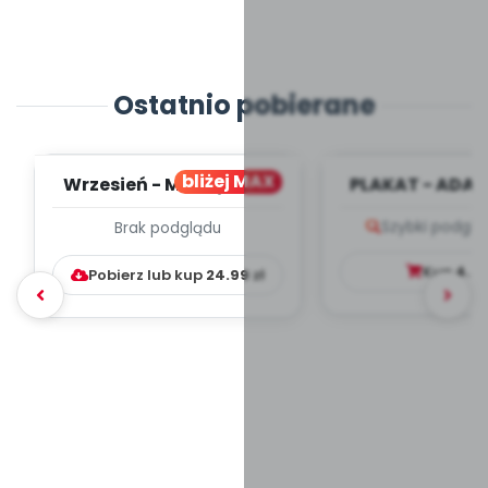
Ostatnio pobierane
bliżej MAX
Wrzesień - MIESIĘCZNY
PLAKAT - ADAP
PLAN PRACY
PORADNIK DLA 
Szybki podglą
Brak podglądu
WYCHOWAWCZO –
DYDAKTYC...
Kup
4.9
Pobierz lub kup
24.99
zł