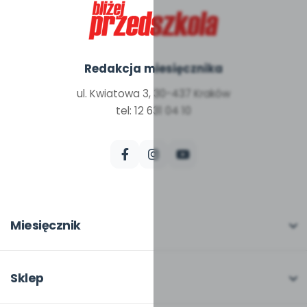
Redakcja miesięcznika
ul. Kwiatowa 3, 30-437 Kraków
tel: 12 631 04 10
Miesięcznik
O miesięczniku
W numerze
Sklep
Scenariusze i artykuły
Pełna oferta