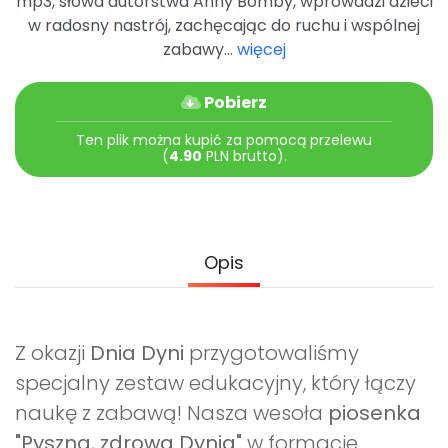
mp3, słowa autorstwa Anny Bomby, wprowadzi dzieci
Archiwalne numery
w radosny nastrój, zachęcając do ruchu i wspólnej
Promocje
zabawy...
więcej
Pomoc
Pobierz
Ten plik można kupić za pomocą przelewu
(
4.90
PLN brutto).
Opis
Z okazji
Dnia Dyni
przygotowaliśmy
specjalny zestaw edukacyjny, który łączy
naukę z zabawą! Nasza wesoła
piosenka
"Pyszna, zdrowa Dynia"
w formacie