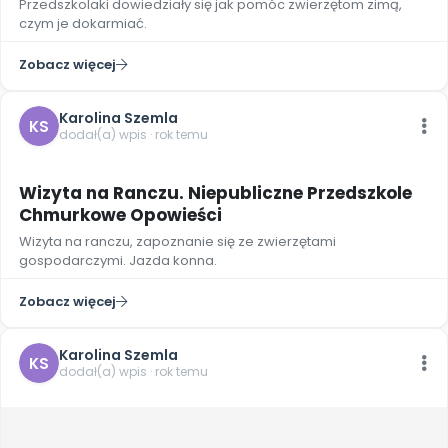
Przedszkolaki dowiedziały się jak pomóc zwierzętom zimą,
Archiwalne numery
czym je dokarmiać.
Promocje
Pomoc
Zobacz więcej
Karolina Szemla
KS
dodał(a) wpis · rok temu
2
Wizyta na Ranczu. Niepubliczne Przedszkole
Chmurkowe Opowieści
Wizyta na ranczu, zapoznanie się ze zwierzętami
gospodarczymi. Jazda konna.
Zobacz więcej
Karolina Szemla
KS
dodał(a) wpis · rok temu