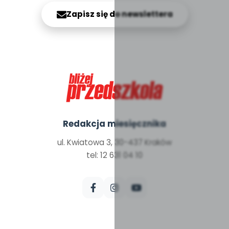
Zapisz się do newslettera
Redakcja miesięcznika
ul. Kwiatowa 3, 30-437 Kraków
tel: 12 631 04 10