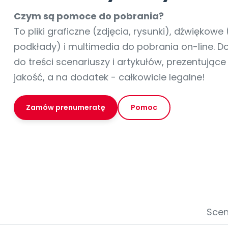
online lub stacjonarnie.
Szko
Film
Wygr
Społeczność
Strona główna
Poznaj pakiet MAX
Wszystkie projekty
Skontaktuj się
Wit
Czym są pomoce do pobrania?
O miesięczniku
O Akademii
+48 12 631 04 10
Zdro
To pliki graficzne (zdjęcia, rysunki), dźwiękowe 
Zam
Kio
kontakt@blizejprzedszkola.pl
Szko
E-wy
podkłady) i multimedia do pobrania on-line. 
Doo
do treści scenariuszy i artykułów, prezentując
Pozn
jakość, a na dodatek - całkowicie legalne!
Akredyt
Wydanie l
∞
Pakiet 
Dodaj wpis
Sen
Akademia Edu
Pełen dostęp
Zob
Testuj przez 7 dni
Patr
Strefy, k
przedłużenie a
Zamów prenumeratę
Pomoc
NP.5470.4.20
Zam
Zob
Scen