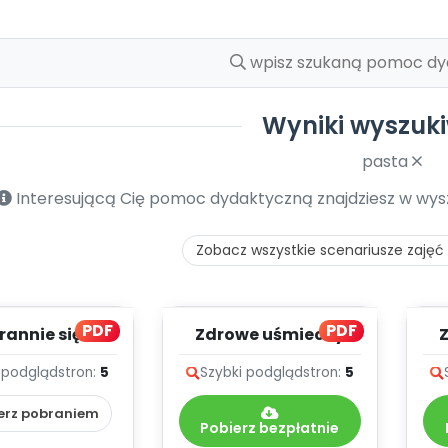
Wyniki wyszuk
pasta
Interesującą Cię pomoc dydaktyczną znajdziesz w wyszu
Zobacz wszystkie scenariusze zajęć i
PDF
PDF
rannie się
Zdrowe uśmiechy
jemy (PD)
mamy, cz. 2 (PD)
 podgląd
stron:
5
Szybki podgląd
stron:
5
erz pobraniem
Pobierz bezpłatnie