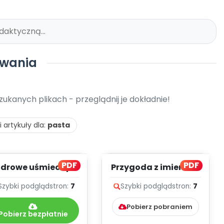
iwania
kanych plikach - przeglądnij je dokładnie!
 artykuły dla:
pasta
PDF
PDF
Zdrowe uśmiechy
Przygoda z imieniem
mamy, cz. 1 (PD)
(PD)
Szybki podgląd
stron:
7
Szybki podgląd
stron:
7
Pobierz pobraniem
Pobierz bezpłatnie