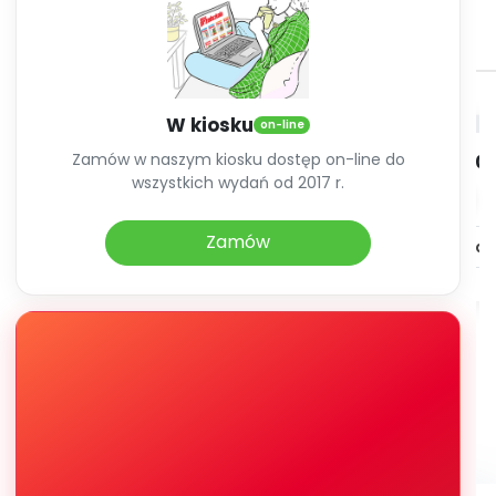
Archiwalne numery
Promocje
Rok 2026
Pomoc
W kiosku
on-line
Zamów w naszym kiosku dostęp on-line do
styczeń 2026
luty 20
wszystkich wydań od 2017 r.
Numer 292
Numer 2
Zamów
Zobacz zawartość
Zobacz zaw