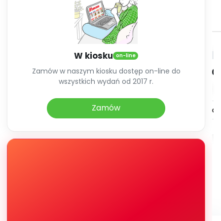
Archiwalne numery
Promocje
Rok 2023
Pomoc
W kiosku
on-line
Zamów w naszym kiosku dostęp on-line do
styczeń 2023
luty 20
wszystkich wydań od 2017 r.
Numer 256
Numer 2
Zamów
Zobacz zawartość
Zobacz zaw