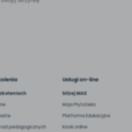
a swoją skrzynkę
kolenia
Usługi on-line
zkoleniach
bliżej MAX
ine
Moja Płytoteka
arte
Platforma Edukacyjna
 rad pedagogicznych
Kiosk online