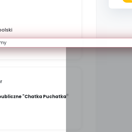
olski
r
publiczne "Chatka Puchatka"