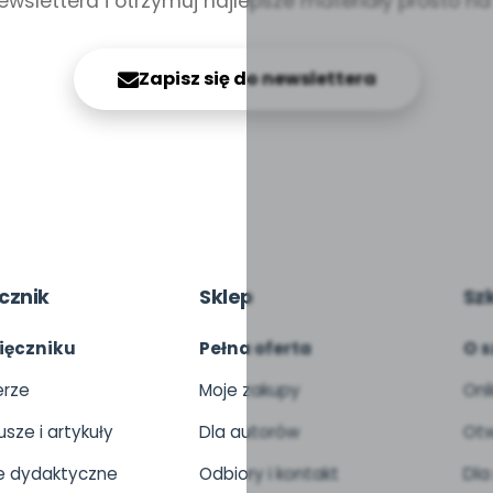
ewslettera i otrzymuj najlepsze materiały prosto n
Zapisz się do newslettera
cznik
Sklep
Sz
ięczniku
Pełna oferta
O s
rze
Moje zakupy
Onl
usze i artykuły
Dla autorów
Otw
 dydaktyczne
Odbiory i kontakt
Dla