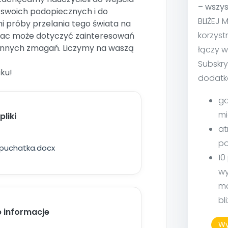
– wszys
swoich podopiecznych i do
BLIŻEJ 
i próby przelania tego świata na
korzyst
rac może dotyczyć zainteresowań
ziennych zmagań. Liczymy na waszą
łączy w
Subskry
ku!
dodatk
go
mi
liki
at
po
puchatka.docx
10
wy
ma
bl
 informacje
Wy