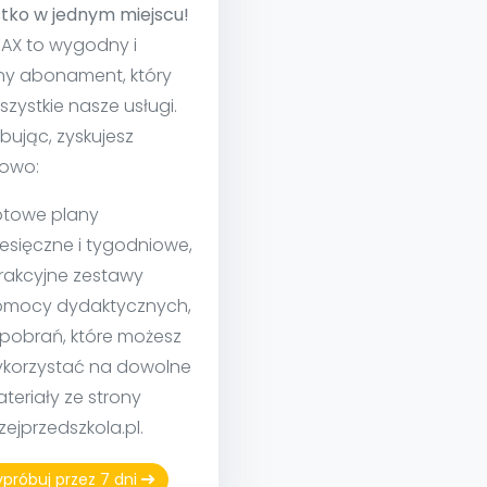
tko w jednym miejscu!
MAX to wygodny i
ny abonament, który
szystkie nasze usługi.
bując, zyskujesz
owo:
towe plany
esięczne i tygodniowe,
rakcyjne zestawy
mocy dydaktycznych,
 pobrań, które możesz
korzystać na dowolne
teriały ze strony
izejprzedszkola.pl.
próbuj przez 7 dni