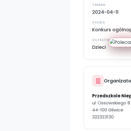
TERMIN
2024-04-11
ZASIĘG
Konkurs ogólnop
UCZESTNICY
Dzieci
Organizato
Przedszkole Nie
ul. Ossowskiego 8
44-100 Gliwice
322323130