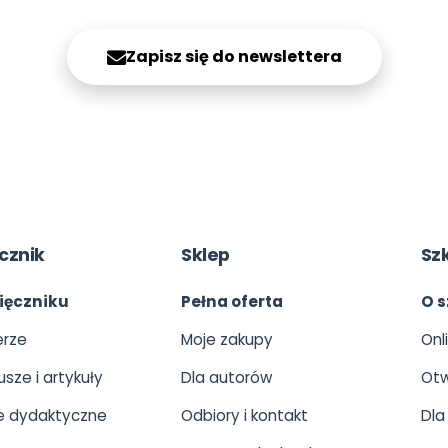
Zapisz się do newslettera
cznik
Sklep
Sz
ięczniku
Pełna oferta
O s
rze
Moje zakupy
Onl
usze i artykuły
Dla autorów
Otw
 dydaktyczne
Odbiory i kontakt
Dla