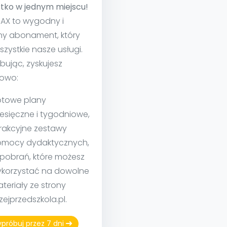
tko w jednym miejscu!
MAX to wygodny i
ny abonament, który
szystkie nasze usługi.
bując, zyskujesz
owo:
towe plany
esięczne i tygodniowe,
rakcyjne zestawy
mocy dydaktycznych,
 pobrań, które możesz
korzystać na dowolne
teriały ze strony
izejprzedszkola.pl.
próbuj przez 7 dni