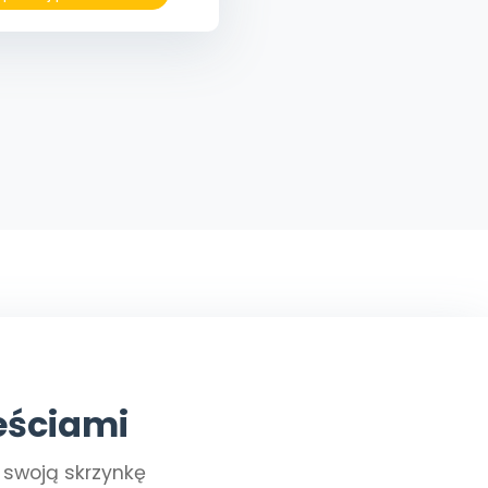
eściami
a swoją skrzynkę