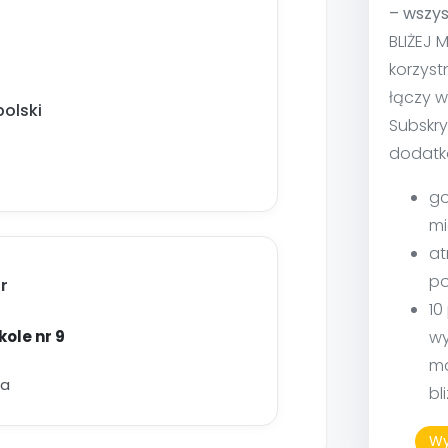
– wszys
BLIŻEJ 
korzyst
łączy w
olski
Subskry
dodatk
go
mi
at
po
r
10
kole nr 9
wy
ma
ka
bl
Wy