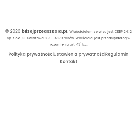
Strona WWW dla przedszkola
Czuciaki
Konkursy
Witaminki
Facebook
© 2026
blizejprzedszkola.pl
.
Właścicielem serwisu jest CEBP 24.12
Dookoła Polski
Instagram
sp. z o.o., ul. Kwiatowa 3, 30-437 Kraków.
Właściciel jest przedsiębiorcą w
1
Sensosmyki
rozumieniu art. 43
k.c.
YouTube
Polityka prywatności
Ustawienia prywatności
Regulamin
Sprintem do maratonu
Kontakt
Bliżej Pieska
Książka (dla) Przedszkolaka