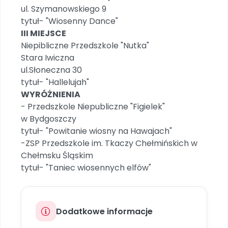
Archiwalne numery
ul. Szymanowskiego 9
Promocje
tytuł- "Wiosenny Dance"
Pomoc
III MIEJSCE
Niepibliczne Przedszkole "Nutka"
Stara Iwiczna
ul.Słoneczna 30
tytuł- "Hallelujah"
WYRÓŻNIENIA
- Przedszkole Niepubliczne "Figielek"
w Bydgoszczy
tytuł- "Powitanie wiosny na Hawajach"
-ZSP Przedszkole im. Tkaczy Chełmińskich w
Chełmsku Śląskim
tytuł- "Taniec wiosennych elfów"
Dodatkowe informacje