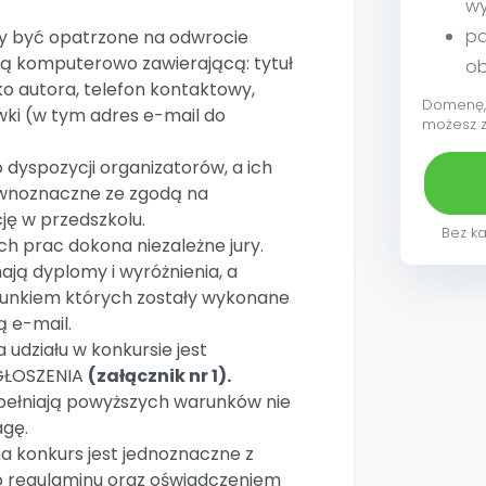
w
pa
ny być opatrzone na odwrocie
 komputerowo zawierającą: tytuł
ob
sko autora, telefon kontaktowy,
Domenę, 
wki (w tym adres e-mail do
możesz 
 dyspozycji organizatorów, a ich
ównoznaczne ze zgodą na
ję w przedszkolu.
Bez ka
h prac dokona niezależne jury.
ają dyplomy i wyróżnienia, a
runkiem których zostały wykonane
 e-mail.
 udziału w konkursie jest
GŁOSZENIA
(załącznik nr 1).
 spełniają powyższych warunków nie
gę.
na konkurs jest jednoznaczne z
o regulaminu oraz oświadczeniem