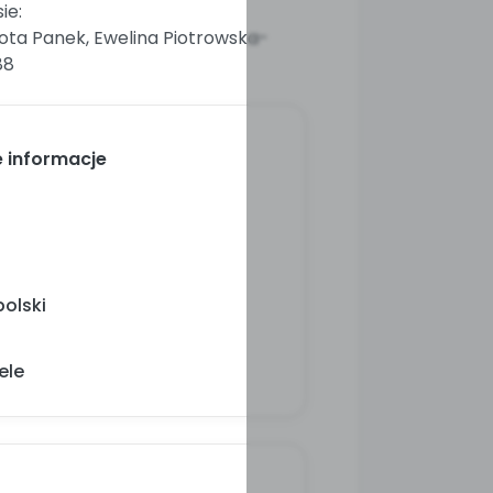
ie:
rota Panek, Ewelina Piotrowska-
88
 informacje
olski
ele