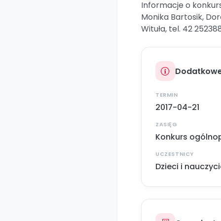
Informacje o konkurs
Monika Bartosik, Do
Wituła, tel. 42 25238
Dodatkowe
TERMIN
2017-04-21
ZASIĘG
Konkurs ogólnop
UCZESTNICY
Dzieci i nauczyci