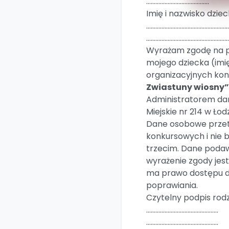
…………………………………..
Imię i nazwisko dzie
………………………………………………
………………………………………………
Wyrażam zgodę na 
mojego dziecka (imię
organizacyjnych kon
Zwiastuny wiosny”
Administratorem da
Miejskie nr 214 w Łodz
Dane osobowe przet
konkursowych i nie
trzecim. Dane podaw
wyrażenie zgody jes
ma prawo dostępu do
poprawiania.
Czytelny podpis rod
………………………………………..
………………………………………..