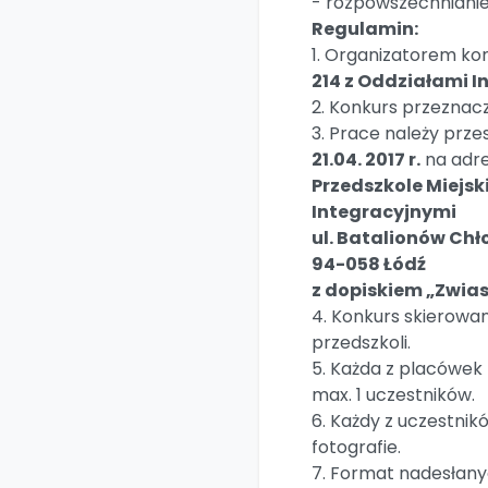
- rozpowszechnianie f
Regulamin:
1. Organizatorem ko
214 z Oddziałami I
2. Konkurs przeznaczo
3. Prace należy prze
21.04. 2017 r.
na adre
Przedszkole Miejsk
Integracyjnymi
ul. Batalionów Chł
94-058 Łódź
z dopiskiem „Zwia
4. Konkurs skierowany
przedszkoli.
5. Każda z placówek 
max. 1 uczestników.
6. Każdy z uczestni
fotografie.
7. Format nadesłanyc