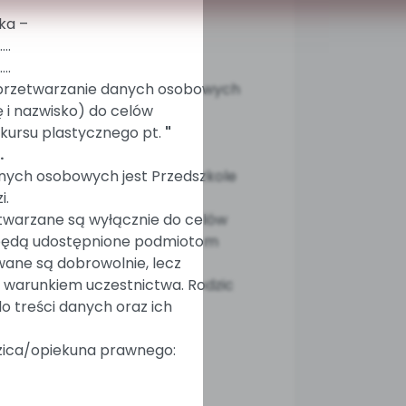
cka –
….
….
przetwarzanie danych osobowych
 i nazwisko) do celów
kursu plastycznego pt.
"
.
nych osobowych jest Przedszkole
i.
warzane są wyłącznie do celów
 będą udostępnione podmiotom
ane są dobrowolnie, lecz
t warunkiem uczestnictwa. Rodzic
 treści danych oraz ich
zica/opiekuna prawnego: