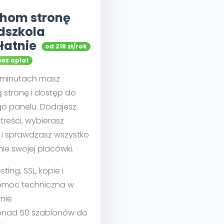
hom stronę
dszkola
łatnie
od 218 zł/rok
bez opłat
u minutach masz
 stronę i dostęp do
go panelu. Dodajesz
treści, wybierasz
 i sprawdzasz wszystko
nie swojej placówki.
sting, SSL, kopie i
moc techniczna w
nie
nad 50 szablonów do