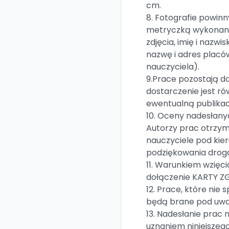
cm.
8. Fotografie powin
metryczką wykonaną
zdjęcia, imię i nazwi
nazwę i adres placó
nauczyciela).
9.Prace pozostają do
dostarczenie jest r
ewentualną publikac
10. Oceny nadesłanyc
Autorzy prac otrzym
nauczyciele pod kie
podziękowania drogą
11. Warunkiem wzięcia
dołączenie KARTY Z
12. Prace, które nie
będą brane pod uwa
13. Nadesłanie prac 
uznaniem niniejszeg