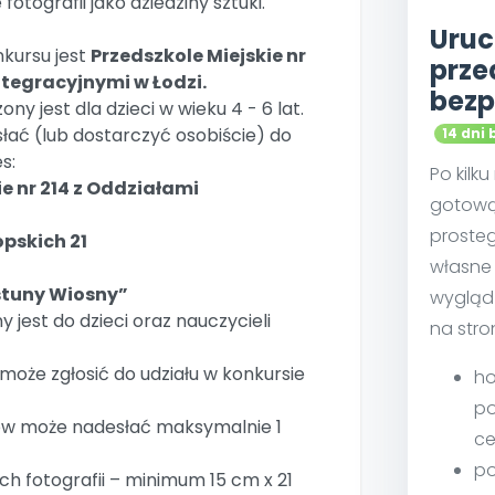
otografii jako dziedziny sztuki.
Uruc
nkursu jest
Przedszkole Miejskie nr
prze
ntegracyjnymi w Łodzi.
bezp
ny jest dla dzieci w wieku 4 - 6 lat.
słać (lub dostarczyć osobiście) do
14 dni 
s:
Po kilk
ie nr 214 z Oddziałami
gotową
proste
opskich 21
własne 
stuny Wiosny”
wygląd
 jest do dzieci oraz nauczycieli
na stro
może zgłosić do udziału w konkursie
ho
po
ków może nadesłać maksymalnie 1
ce
po
h fotografii – minimum 15 cm x 21