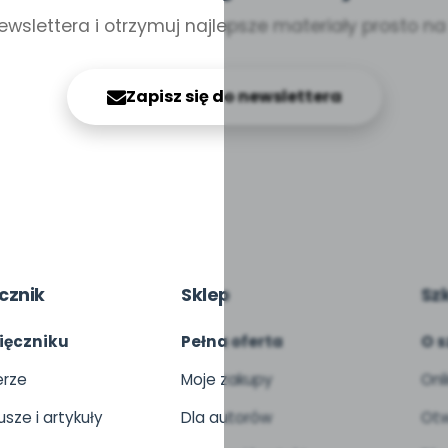
ewslettera i otrzymuj najlepsze materiały prosto n
Zapisz się do newslettera
cznik
Sklep
Sz
ięczniku
Pełna oferta
O s
rze
Moje zakupy
Onl
usze i artykuły
Dla autorów
Otw