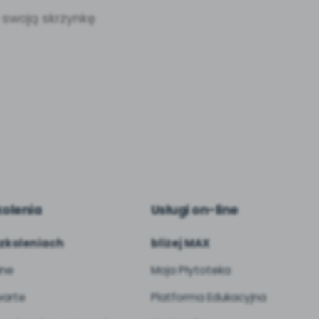
a swoją skrzynkę
kolenia
Usługi on-line
zkoleniach
bliżej MAX
ine
Moja Płytoteka
arte
Platforma Edukacyjna