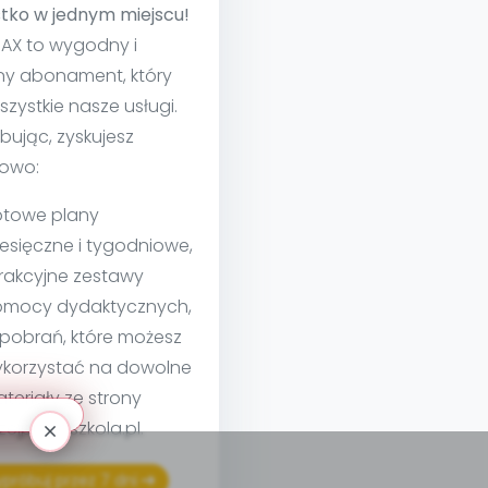
tko w jednym miejscu!
MAX to wygodny i
ny abonament, który
szystkie nasze usługi.
bując, zyskujesz
owo:
towe plany
esięczne i tygodniowe,
rakcyjne zestawy
mocy dydaktycznych,
 pobrań, które możesz
korzystać na dowolne
teriały ze strony
izejprzedszkola.pl.
próbuj przez 7 dni