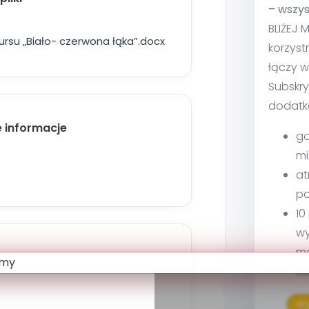
– wszys
BLIŻEJ 
rsu „Biało- czerwona łąka”.docx
korzyst
łączy w
Subskry
dodatk
 informacje
go
mi
at
po
10
wy
ma
r
bl
Wy