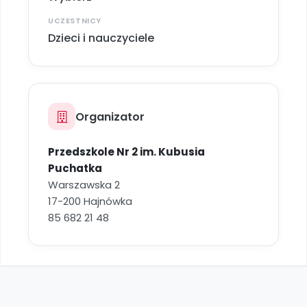
Archiwalne numery
Promocje
UCZESTNICY
Dzieci i nauczyciele
Pomoc
Organizator
Przedszkole Nr 2 im. Kubusia
Puchatka
Warszawska 2
17-200 Hajnówka
85 682 21 48