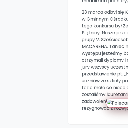
medale lub puchary, 
23 marca odbył si
w Gminnym Ośrodku 
tego konkursu był Z
Piątnicy. Nasze prze
grupy V. Sześciooso
MACARENA. Taniec na
występu jesteśmy ba
otrzymali dyplomy i
jury wszyscy uczestn
przedstawienie pt. 
uczniów ze szkoły p
też o małe co nieco d
zostaliśmy lauretam
zadowoleni z udziału
rezygnować z rozwija