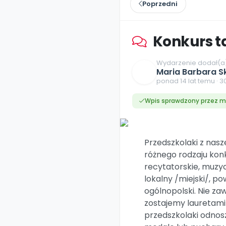
online lub stacjonarnie.
Poprzedni
Szko
Film
Wygr
Społeczność
Strona główna
Poznaj pakiet MAX
Wszystkie projekty
Skontaktuj się
Wit
O miesięczniku
O Akademii
+48 12 631 04 10
Zdro
Zam
Kio
Konkurs t
kontakt@blizejprzedszkola.pl
Szko
E-wy
Doo
Pozn
Wydarzenie dodał(a
Maria Barbara S
Akredyt
ponad 14 lat temu · 
Wydanie l
∞
Pakiet 
Dodaj wpis
Sen
Akademia Edu
Pełen dostęp
Zob
Testuj przez 7 dni
Patr
Strefy, k
Wpis sprawdzony przez m
przedłużenie a
NP.5470.4.20
Zam
Zob
Przedszkolaki z nasz
różnego rodzaju kon
recytatorskie, muzyc
lokalny /miejski/, p
ogólnopolski. Nie za
zostajemy lauretami
przedszkolaki odnos