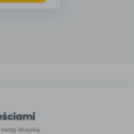
eściami
a swoją skrzynkę