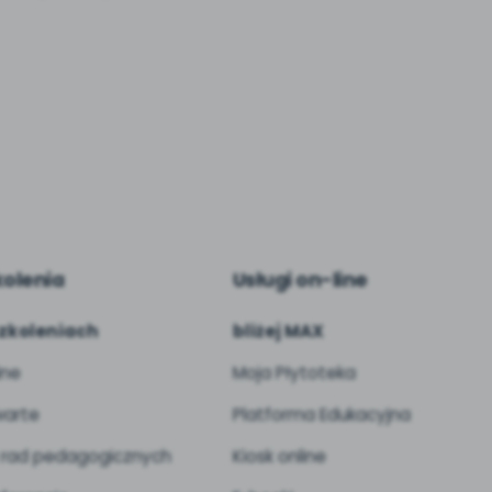
kolenia
Usługi on-line
zkoleniach
bliżej MAX
ine
Moja Płytoteka
arte
Platforma Edukacyjna
 rad pedagogicznych
Kiosk online