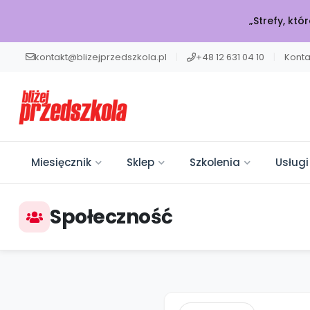
„Strefy, kt
kontakt@blizejprzedszkola.pl
|
+48 12 631 04 10
|
Konta
Miesięcznik
Sklep
Szkolenia
Usługi
Społeczność
W BIEŻĄCYM 
POLECAMY
KATALOG SZK
BLIŻEJ MAX
BLIŻEJ PRZED
Miesięcznik
Ku
Miesięcznik
Sklep
Akademia
Usługi on-line
Projekty i Akcje
Społeczność
Rozw
Sklep
Edukacji
Onl
Moj
Wpi
Twój niezbędnik w pracy
Książki, pomoce dydaktyczne i
Muzyka, filmy, scenariusze i
Włącz swoją placówkę do
Dziel się wiedzą, bierz udział w
Szkolenia
Szko
7000
Dołą
nauczyciela. Scenariusze,
materiały dla nauczycieli
artykuły – wszystko online w
ogólnopolskich działań.
konkursach i bądź z nami w
Czu
Szkolenia na najwyższym
Usługi on-line
artykuły i pomoce
przedszkola.
jednym pakiecie.
Edukacja, zdrowie i sport.
kontakcie.
Emoc
poziomie. Rozwijaj się wygodnie
Projekty
Otw
Pla
Kon
dydaktyczne.