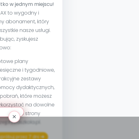
tko w jednym miejscu!
MAX to wygodny i
ny abonament, który
szystkie nasze usługi.
bując, zyskujesz
owo:
towe plany
esięczne i tygodniowe,
rakcyjne zestawy
mocy dydaktycznych,
 pobrań, które możesz
korzystać na dowolne
teriały ze strony
izejprzedszkola.pl.
próbuj przez 7 dni