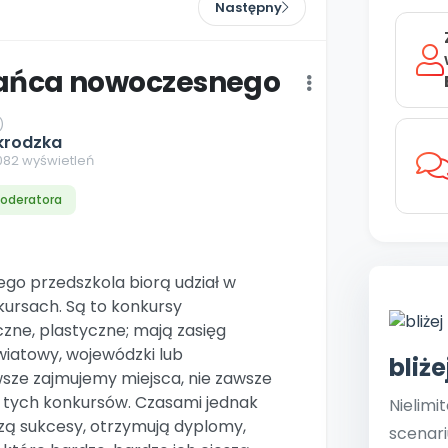
Aktualne oraz archiwaln
Kompleksowe program
Następny
lenia stacjonarne
y i animacje
ywaj nagrody
Multimedia i pliki
numery
szkoleniowe
aminki
we nawyki
knięte
sk Online
Plany tygodniowe
ańca nowoczesnego
Ebooki
lenia w Twojej placówce
dania miesięcznika
Praca wychowawcza
Materiały w formie cyfro
koła Polski
ajemy regiony
)
Zaloguj się
Bliżejprzedszkolne
krodzka
Wszystko dla przeds
zestawy
acja
3082 wyświetleń
ipiec-sierpień 2026
bliżej MAX
Zamówienia hurtowe
Zestawy do pobrania
sosmyki
kacji jest Niepubliczną Placówką Doskonalenia Nauczycieli.
 online do trzech naszych usług: Płytoteka, Platforma Edukacyjna i Ki
2
acz zawartość
onat BLIŻEJ PRZEDSZKOLA
tóre wspierają rozwój
oderatora
kredytacji Małopolskiego Kuratora Oświaty otrzymanej dnia 31 lipca 20
dziecka
24.MD
ów prenumeratę
acz szczegóły
ego przedszkola biorą udział w
kursach. Są to konkursy
zne, plastyczne; mają zasięg
owiatowy, wojewódzki lub
bliż
wsze zajmujemy miejsca, nie zawsze
 tych konkursów. Czasami jednak
Nielimi
zą sukcesy, otrzymują dyplomy,
scenari