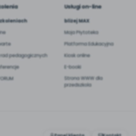
kolenia
Usługi on-line
zkoleniach
bliżej MAX
ine
Moja Płytoteka
arte
Platforma Edukacyjna
 rad pedagogicznych
Kiosk online
ferencje
E-booki
Strona WWW dla
 FORUM
przedszkola
Panel klienta
Kontakt