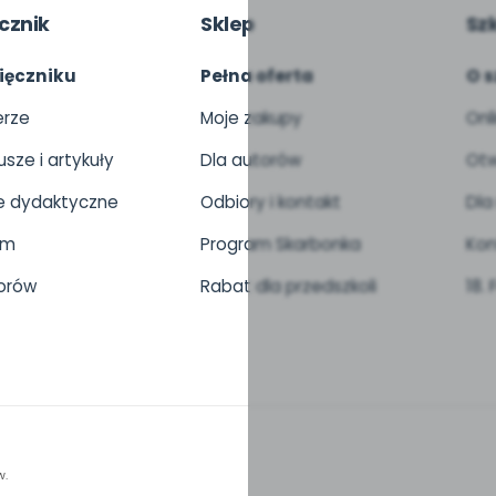
cznik
Sklep
Sz
ięczniku
Pełna oferta
O s
rze
Moje zakupy
Onl
usze i artykuły
Dla autorów
Otw
 dydaktyczne
Odbiory i kontakt
Dla
um
Program Skarbonka
Kon
orów
Rabat dla przedszkoli
18.
w.