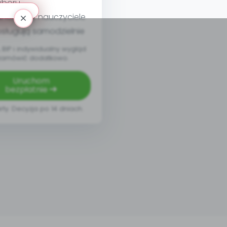
yboru
nel, który nauczyciele
sługują samodzielnie
BIP i indywidualny wygląd
zamówić dodatkowo.
Uruchom
bezpłatnie
rty. Decyzja po 14 dniach.