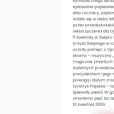
symbolicznego liścia
lądowania papieskieg
dniu rocznicy, zapło
wzbiło się w niebo k
przez przedszkolaków
nieba życzenia dla O
11 kwietnia, w Święto
Krzyża Świętego w Ł
uczciły pamięć o Oj
słowno – muzyczny „
tragicznie zmarłych 
wybitnych przedstaw
prezydentem i jego m
powagą i dużym zroz
życiorys Papieża – n
śpiewały pieśni. W g
zmarłemu pięć lat t
10 kwietnia 2010r.