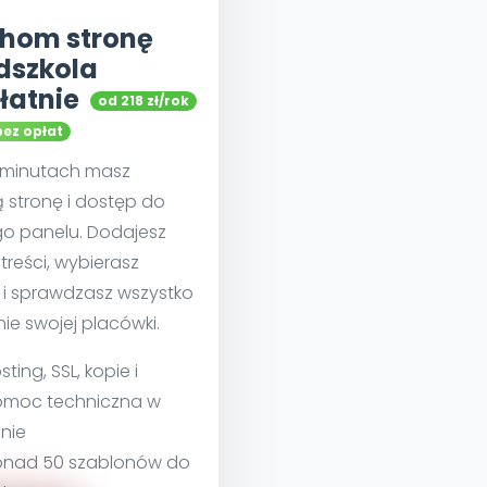
hom stronę
dszkola
łatnie
od 218 zł/rok
bez opłat
u minutach masz
 stronę i dostęp do
go panelu. Dodajesz
treści, wybierasz
 i sprawdzasz wszystko
nie swojej placówki.
sting, SSL, kopie i
moc techniczna w
nie
nad 50 szablonów do