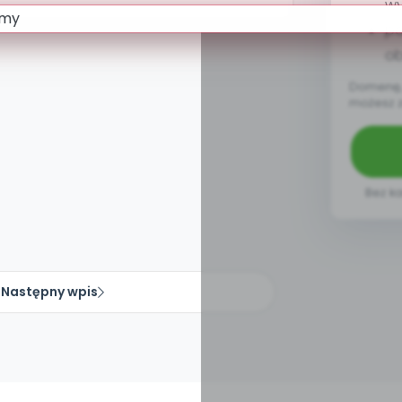
w
pa
ob
Domenę, 
możesz 
Bez ka
Następny wpis