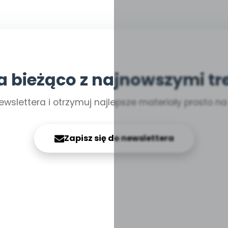
a bieżąco z najnowszymi tr
ewslettera i otrzymuj najlepsze materiały prosto n
Zapisz się do newslettera