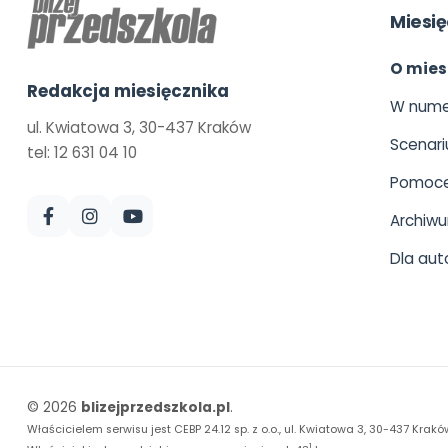
Miesię
O mies
Redakcja miesięcznika
W nume
ul. Kwiatowa 3, 30-437 Kraków
Scenari
tel: 12 631 04 10
Pomoce
Archiw
Dla aut
© 2026
blizejprzedszkola.pl
.
Właścicielem serwisu jest CEBP 24.12 sp. z o.o., ul. Kwiatowa 3, 30-437 Krakó
1