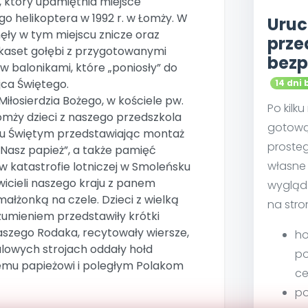
, który upamiętnia miejsce
o helikoptera w 1992 r. w Łomży. W
Uruc
nęły w tym miejscu znicze oraz
prze
ilkaset gołębi z przygotowanymi
bezp
 balonikami, które „poniosły” do
jca Świętego.
14 dni 
 Miłosierdzia Bożego, w kościele pw.
Po kilk
omży dzieci z naszego przedszkola
gotową
cu Świętym przedstawiając montaż
proste
Nasz papież”, a także pamięć
własne 
w katastrofie lotniczej w Smoleńsku
icieli naszego kraju z panem
wygląd
ałżonką na czele. Dzieci z wielką
na stro
umieniem przedstawiły krótki
aszego Rodaka, recytowały wiersze,
ho
alowych strojach oddały hołd
po
emu papieżowi i poległym Polakom
ce
po