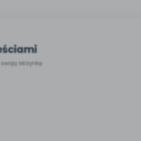
eściami
a swoją skrzynkę