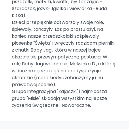
pszczółki, motylki, kwiatki, był też zając -
Archiwalne numery
Szaraczek, jeżyk- Igiełka i wiewiórka -Ruda
Promocje
Kitka).
Pomoc
Dzieci przepięknie odtwarzały swoje role,
śpiewały, tańczyły. Las po prostu ożył. Na
koniec nasze przedszkolaki zaśpiewały
piosenkę "Święta" i wręczyły rodzicom pierniki
z chatki Baby Jagi, która w naszej bajce
okazała się przesympatyczną postacią. W
rolę Baby Jagi wcieliła się Malwinka D., u której
widoczne są szczególne predyspozycje
aktorskie (może kiedyś zobaczymy ją na
prawdziwej scenie).
Grupa integracyjna "Zajączki" i najmłodsza
grupa "Misie" składają wszystkim najlepsze
życzenia Świąteczne i Noworoczne.