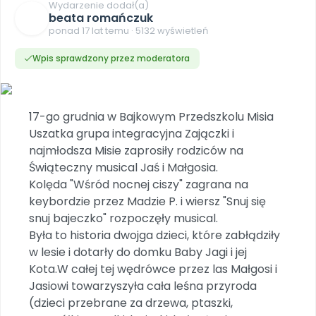
DO POBRANIA
E-wydania miesięcznika
Wygrywaj nagrody
Wydarzenie dodał(a)
Szkolenia w Twojej placówce
Dookoła Polski
beata romańczuk
INNE
SOCIAL MEDIA
Scenariusze i artykuły
Miesięczniki
Poznajemy regiony
ponad 17 lat temu · 5132 wyświetleń
Konferencje
Materiały z miesięcznika
Aktualne oraz archiwalne numery
Ebooki
Facebook
Spotkania na dużą skalę
Wpis sprawdzony przez moderatora
Sensosmyki
Nasze interaktywne ebooki
Aktualności
Pomoce dydaktyczne
Ebooki
Patronat BLIŻEJ PRZEDSZKOLA
Pakiet szkoleń
Multimedia i pliki
Materiały w formie cyfrowej
Strona WWW dla przedszkola
Instagram
Kompleksowe programy szkoleniowe
Literkowo
Gotowa w mniej niż 10 min • 14 dni bez opłat
Zobacz nas na Instagramie
Plany tygodniowe
Wszystko dla przedszkoli
17-go grudnia w Bajkowym Przedszkolu Misia
Nauka liter i głosek
Praca wychowawcza
Zamówienia hurtowe
POLECAMY
Uszatka grupa integracyjna Zajączki i
TikTok
∞
Pakiet bliżej MAX
Sprintem do maratonu
najmłodsza Misie zaprosiły rodziców na
Zobacz nas na TikToku
Bliżejprzedszkolne zestawy
Akademia Muzyki i Ruchu
Ruch i motywacja
NA SKRÓTY
Świąteczny musical Jaś i Małgosia.
Zestawy do pobrania
Szkolenia muzyczne
YouTube
Kolęda "Wśród nocnej ciszy" zagrana na
Bliżej Pieska
Letnia wyprzedaż
Filmy edukacyjne
keybordzie przez Madzie P. i wiersz "Snuj się
Pomoc zwierzętom
Promocje w sklepie
POLECAMY
snuj bajeczko" rozpoczęły musical.
Książka (dla) Przedszkolaka
Wybierz prezent
Była to historia dwojga dzieci, które zabłądziły
Nowości
Promowanie czytelnictwa
Przy zamówieniu prenumeraty
w lesie i dotarły do domku Baby Jagi i jej
Kota.W całej tej wędrówce przez las Małgosi i
Zapowiedzi
Zaplanuj rok przedszkolny
Jasiowi towarzyszyła cała leśna przyroda
Materiały na nowy rok
(dzieci przebrane za drzewa, ptaszki,
Polecamy