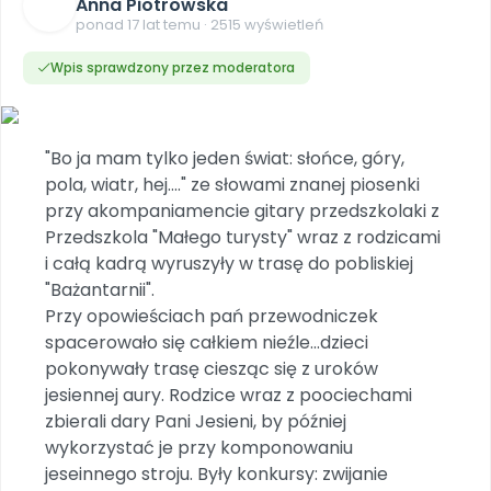
Dookoła Polski
Anna Piotrowska
INNE
SOCIAL MEDIA
Scenariusze i artykuły
Miesięczniki
Poznajemy regiony
ponad 17 lat temu · 2515 wyświetleń
Konferencje
Materiały z miesięcznika
Aktualne oraz archiwalne numery
Ebooki
Facebook
Spotkania na dużą skalę
Wpis sprawdzony przez moderatora
Sensosmyki
Nasze interaktywne ebooki
Aktualności
Pomoce dydaktyczne
Ebooki
Patronat BLIŻEJ PRZEDSZKOLA
Pakiet szkoleń
Multimedia i pliki
Materiały w formie cyfrowej
Strona WWW dla przedszkola
Instagram
Kompleksowe programy szkoleniowe
Literkowo
Gotowa w mniej niż 10 min • 14 dni bez opłat
Zobacz nas na Instagramie
Plany tygodniowe
Wszystko dla przedszkoli
"Bo ja mam tylko jeden świat: słońce, góry,
Nauka liter i głosek
Praca wychowawcza
Zamówienia hurtowe
POLECAMY
pola, wiatr, hej...." ze słowami znanej piosenki
TikTok
∞
Pakiet bliżej MAX
Sprintem do maratonu
przy akompaniamencie gitary przedszkolaki z
Zobacz nas na TikToku
Bliżejprzedszkolne zestawy
Akademia Muzyki i Ruchu
Ruch i motywacja
NA SKRÓTY
Przedszkola "Małego turysty" wraz z rodzicami
Zestawy do pobrania
Szkolenia muzyczne
YouTube
i całą kadrą wyruszyły w trasę do pobliskiej
Bliżej Pieska
Letnia wyprzedaż
Filmy edukacyjne
"Bażantarnii".
Pomoc zwierzętom
Promocje w sklepie
POLECAMY
Przy opowieściach pań przewodniczek
Książka (dla) Przedszkolaka
Wybierz prezent
spacerowało się całkiem nieźle...dzieci
Nowości
Promowanie czytelnictwa
Przy zamówieniu prenumeraty
pokonywały trasę ciesząc się z uroków
jesiennej aury. Rodzice wraz z poociechami
Zapowiedzi
Zaplanuj rok przedszkolny
zbierali dary Pani Jesieni, by później
Materiały na nowy rok
wykorzystać je przy komponowaniu
Polecamy
jeseinnego stroju. Były konkursy: zwijanie
Archiwalne numery