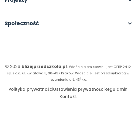
Projekty
Konferencje
Platforma Edukacyjna
Wszystkie projekty
18. FORUM
Kiosk online
Kumpelkowo
Społeczność
E-booki
Literkowo
Wpisy
Strona WWW dla przedszkola
Czuciaki
Konkursy
Witaminki
Facebook
© 2026
blizejprzedszkola.pl
.
Właścicielem serwisu jest CEBP 24.12
Dookoła Polski
Instagram
sp. z o.o., ul. Kwiatowa 3, 30-437 Kraków.
Właściciel jest przedsiębiorcą w
1
Sensosmyki
rozumieniu art. 43
k.c.
YouTube
Polityka prywatności
Ustawienia prywatności
Regulamin
Sprintem do maratonu
Kontakt
Bliżej Pieska
Książka (dla) Przedszkolaka