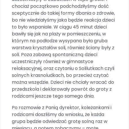
Archiwalne numery
chociaż początkowo podchodziłyśmy dość
Promocje
sceptycznie do takiej formy dbania o zdrowie,
Pomoc
bo nie wiedziałyśmy jaka będzie reakcja dzieci
to było wspaniale. W ciągu 45 minut dzieci
bawiły się jak na plaży w pomieszczeniu, w
którym na podłodze wysypana była gruba
warstwa kryształów soli, również ściany były z
soli. Poza zabawą spontaniczną dzieci
uczestniczyły również w gimnastyce
relaksacyjnej, oraz czytaniu o Solilutkach czyli
solnych krasnoludkach, bo przecież czytać
można wszędzie. Dzieci nie chciały wracać do
przedszkola i deklarowały powrót do groty z
rodzicami jeszcze tego samego dnia.
Po rozmowie z Panią dyrektor, koleżankami i
rodzicami doszliśmy do wniosku, że każda
grupa będzie odwiedzać grotę solną raz w
miesiącu, a potem zobaczymy – może