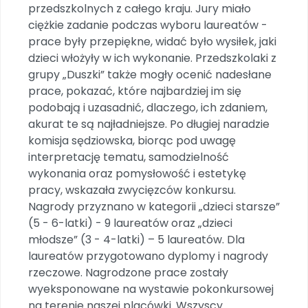
Promocje
przedszkolnych z całego kraju. Jury miało
ciężkie zadanie podczas wyboru laureatów -
Pomoc
prace były przepiękne, widać było wysiłek, jaki
dzieci włożyły w ich wykonanie. Przedszkolaki z
grupy „Duszki” także mogły ocenić nadesłane
prace, pokazać, które najbardziej im się
podobają i uzasadnić, dlaczego, ich zdaniem,
akurat te są najładniejsze. Po długiej naradzie
komisja sędziowska, biorąc pod uwagę
interpretację tematu, samodzielność
wykonania oraz pomysłowość i estetykę
pracy, wskazała zwycięzców konkursu.
Nagrody przyznano w kategorii „dzieci starsze”
(5 - 6-latki) - 9 laureatów oraz „dzieci
młodsze” (3 - 4-latki) – 5 laureatów. Dla
laureatów przygotowano dyplomy i nagrody
rzeczowe. Nagrodzone prace zostały
wyeksponowane na wystawie pokonkursowej
na terenie naszej placówki. Wszyscy