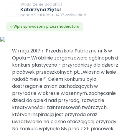
Dookoła Polski
Wydarzenie dodał(a)
INNE
SOCIAL MEDIA
Scenariusze i artykuły
Miesięczniki
Poznajemy regiony
Katarzyna Ziętal
Konferencje
Materiały z miesięcznika
Aktualne oraz archiwalne numery
Ebooki
Facebook
ponad 9 lat temu · 1407 wyświetleń
Spotkania na dużą skalę
Sensosmyki
Nasze interaktywne ebooki
Aktualności
Pomoce dydaktyczne
Ebooki
Patronat BLIŻEJ PRZEDSZKOLA
Wpis sprawdzony przez moderatora
Pakiet szkoleń
Multimedia i pliki
Materiały w formie cyfrowej
Strona WWW dla przedszkola
Instagram
Kompleksowe programy szkoleniowe
Literkowo
Gotowa w mniej niż 10 min • 14 dni bez opłat
Zobacz nas na Instagramie
Plany tygodniowe
Wszystko dla przedszkoli
Nauka liter i głosek
Praca wychowawcza
Zamówienia hurtowe
POLECAMY
W maju 2017 r. Przedszkole Publiczne nr 8 w
TikTok
∞
Pakiet bliżej MAX
Sprintem do maratonu
Zobacz nas na TikToku
Opolu – Wróblinie zorganizowało ogólnopolski
Bliżejprzedszkolne zestawy
Akademia Muzyki i Ruchu
Ruch i motywacja
NA SKRÓTY
konkurs plastyczno - przyrodniczy dla dzieci z
Zestawy do pobrania
Szkolenia muzyczne
YouTube
placówek przedszkolnych pt. „Wiosna w lesie
Bliżej Pieska
Letnia wyprzedaż
Filmy edukacyjne
Pomoc zwierzętom
radość niesie!”. Celem konkursu było
Promocje w sklepie
POLECAMY
dostrzeganie zmian zachodzących w
Książka (dla) Przedszkolaka
Wybierz prezent
Nowości
przyrodzie w okresie wiosennym, zachęcanie
Promowanie czytelnictwa
Przy zamówieniu prenumeraty
dzieci do opieki nad przyrodą, rozwijanie
Zapowiedzi
kreatywności i zainteresowań twórczych,
Zaplanuj rok przedszkolny
których inspiracją jest przyroda oraz
Materiały na nowy rok
Polecamy
uwrażliwianie na piękno otaczającej przyrody.
Na konkurs wpłynęło 88 prac z 35 placówek
Archiwalne numery