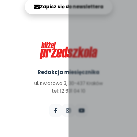
Zapisz się do newslettera
Redakcja miesięcznika
ul. Kwiatowa 3, 30-437 Kraków
tel: 12 631 04 10