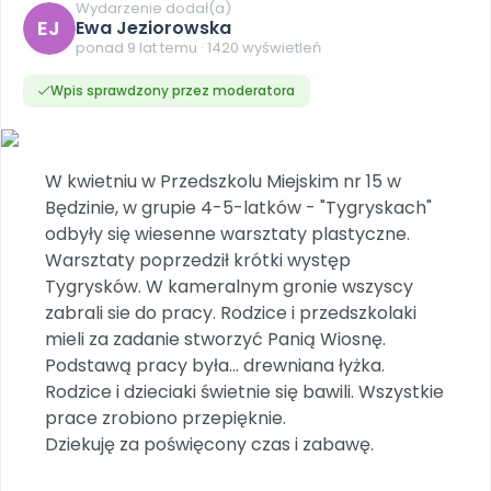
DO POBRANIA
E-wydania miesięcznika
Wygrywaj nagrody
Wydarzenie dodał(a)
Szkolenia w Twojej placówce
EJ
Dookoła Polski
Ewa Jeziorowska
INNE
SOCIAL MEDIA
Scenariusze i artykuły
Miesięczniki
Poznajemy regiony
ponad 9 lat temu · 1420 wyświetleń
Konferencje
Materiały z miesięcznika
Aktualne oraz archiwalne numery
Ebooki
Facebook
Spotkania na dużą skalę
Wpis sprawdzony przez moderatora
Sensosmyki
Nasze interaktywne ebooki
Aktualności
Pomoce dydaktyczne
Ebooki
Patronat BLIŻEJ PRZEDSZKOLA
Pakiet szkoleń
Multimedia i pliki
Materiały w formie cyfrowej
Strona WWW dla przedszkola
Instagram
Kompleksowe programy szkoleniowe
Literkowo
Gotowa w mniej niż 10 min • 14 dni bez opłat
Zobacz nas na Instagramie
Plany tygodniowe
Wszystko dla przedszkoli
W kwietniu w Przedszkolu Miejskim nr 15 w
Nauka liter i głosek
Praca wychowawcza
Zamówienia hurtowe
POLECAMY
Będzinie, w grupie 4-5-latków - "Tygryskach"
TikTok
∞
Pakiet bliżej MAX
Sprintem do maratonu
odbyły się wiesenne warsztaty plastyczne.
Zobacz nas na TikToku
Bliżejprzedszkolne zestawy
Akademia Muzyki i Ruchu
Ruch i motywacja
NA SKRÓTY
Warsztaty poprzedził krótki występ
Zestawy do pobrania
Szkolenia muzyczne
YouTube
Tygrysków. W kameralnym gronie wszyscy
Bliżej Pieska
Letnia wyprzedaż
Filmy edukacyjne
zabrali sie do pracy. Rodzice i przedszkolaki
Pomoc zwierzętom
Promocje w sklepie
POLECAMY
mieli za zadanie stworzyć Panią Wiosnę.
Książka (dla) Przedszkolaka
Wybierz prezent
Podstawą pracy była... drewniana łyżka.
Nowości
Promowanie czytelnictwa
Przy zamówieniu prenumeraty
Rodzice i dzieciaki świetnie się bawili. Wszystkie
prace zrobiono przepięknie.
Zapowiedzi
Zaplanuj rok przedszkolny
Dziekuję za poświęcony czas i zabawę.
Materiały na nowy rok
Polecamy