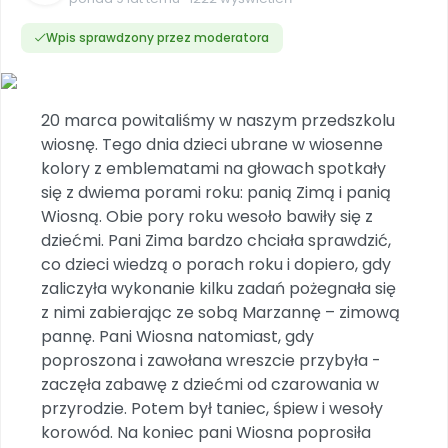
Dookoła Polski
INNE
SOCIAL MEDIA
Scenariusze i artykuły
Miesięczniki
Poznajemy regiony
Konferencje
Materiały z miesięcznika
Aktualne oraz archiwalne numery
Wpis sprawdzony przez moderatora
Ebooki
Facebook
Spotkania na dużą skalę
Sensosmyki
Nasze interaktywne ebooki
Aktualności
Pomoce dydaktyczne
Ebooki
Patronat BLIŻEJ PRZEDSZKOLA
Pakiet szkoleń
Multimedia i pliki
Materiały w formie cyfrowej
Strona WWW dla przedszkola
Instagram
Kompleksowe programy szkoleniowe
20 marca powitaliśmy w naszym przedszkolu
Literkowo
Gotowa w mniej niż 10 min • 14 dni bez opłat
Zobacz nas na Instagramie
Plany tygodniowe
Wszystko dla przedszkoli
wiosnę. Tego dnia dzieci ubrane w wiosenne
Nauka liter i głosek
Praca wychowawcza
Zamówienia hurtowe
POLECAMY
kolory z emblematami na głowach spotkały
TikTok
∞
Pakiet bliżej MAX
Sprintem do maratonu
się z dwiema porami roku: panią Zimą i panią
Zobacz nas na TikToku
Bliżejprzedszkolne zestawy
Akademia Muzyki i Ruchu
Ruch i motywacja
NA SKRÓTY
Wiosną. Obie pory roku wesoło bawiły się z
Zestawy do pobrania
Szkolenia muzyczne
YouTube
dziećmi. Pani Zima bardzo chciała sprawdzić,
Bliżej Pieska
Letnia wyprzedaż
Filmy edukacyjne
co dzieci wiedzą o porach roku i dopiero, gdy
Pomoc zwierzętom
Promocje w sklepie
POLECAMY
zaliczyła wykonanie kilku zadań pożegnała się
Książka (dla) Przedszkolaka
Wybierz prezent
z nimi zabierając ze sobą Marzannę – zimową
Nowości
Promowanie czytelnictwa
Przy zamówieniu prenumeraty
pannę. Pani Wiosna natomiast, gdy
poproszona i zawołana wreszcie przybyła -
Zapowiedzi
Zaplanuj rok przedszkolny
zaczęła zabawę z dziećmi od czarowania w
Materiały na nowy rok
przyrodzie. Potem był taniec, śpiew i wesoły
Polecamy
korowód. Na koniec pani Wiosna poprosiła
Archiwalne numery