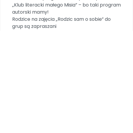
„Klub literacki małego Misia” – bo taki program
autorski mamy!
Rodzice na zajęcia „Rodzic sam o sobie” do
grup są zapraszani
aby o swoich zawodach dzieciom
poopowiadali,
żeby zawód przybliżyli i siebie w tej roli
zaprezentowali.
Rodzice w sprawy przedszkola się angażują,
kiermasze świąteczne organizują.
Przy „Festynie Rodzinnym” pomagają,
wszystko z siebie dają!
Pomagają, na ile mogą
dla nas naprawdę są wsparciem i pomocą.
Dogo – terapia, odlotowe lekcje czy spotkanie
z gadami,
takie zajęcia również u nas mamy!
Poranki muzyczne i teatrzyki,