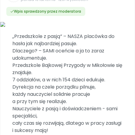
Dookoła Polski
INNE
SOCIAL MEDIA
Scenariusze i artykuły
Miesięczniki
Poznajemy regiony
Konferencje
Materiały z miesięcznika
Aktualne oraz archiwalne numery
Wpis sprawdzony przez moderatora
Ebooki
Facebook
Spotkania na dużą skalę
Sensosmyki
Nasze interaktywne ebooki
Aktualności
Pomoce dydaktyczne
Ebooki
Patronat BLIŻEJ PRZEDSZKOLA
Pakiet szkoleń
Multimedia i pliki
Materiały w formie cyfrowej
Strona WWW dla przedszkola
Instagram
Kompleksowe programy szkoleniowe
„Przedszkole z pasją” – NASZA placówka do
Literkowo
Gotowa w mniej niż 10 min • 14 dni bez opłat
Zobacz nas na Instagramie
Plany tygodniowe
Wszystko dla przedszkoli
hasła jak najbardziej pasuje.
Nauka liter i głosek
Praca wychowawcza
Zamówienia hurtowe
POLECAMY
Dlaczego? – SAMI oceńcie a ja to zaraz
TikTok
∞
Pakiet bliżej MAX
Sprintem do maratonu
udokumentuje.
Zobacz nas na TikToku
Bliżejprzedszkolne zestawy
Akademia Muzyki i Ruchu
Ruch i motywacja
NA SKRÓTY
Przedszkole Bajkowej Przygody w Mikołowie się
Zestawy do pobrania
Szkolenia muzyczne
YouTube
znajduje.
Bliżej Pieska
Letnia wyprzedaż
Filmy edukacyjne
7 oddziałów, a w nich 154 dzieci edukuje.
Pomoc zwierzętom
Promocje w sklepie
POLECAMY
Dyrekcja na czele porządku pilnuje,
Książka (dla) Przedszkolaka
Wybierz prezent
każdy nauczyciel solidnie pracuje
Nowości
Promowanie czytelnictwa
Przy zamówieniu prenumeraty
a przy tym się realizuje.
Nauczyciele z pasją i doświadczeniem - sami
Zapowiedzi
Zaplanuj rok przedszkolny
specjaliści,
Materiały na nowy rok
cały czas się rozwijają, dlatego w pracy zasługi
Polecamy
i sukcesy mają!
Archiwalne numery