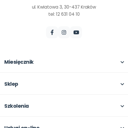
ul. Kwiatowa 3, 30-437 Kraków
tel: 12 631 04 10
Miesięcznik
O miesięczniku
W numerze
Sklep
Scenariusze i artykuły
Pełna oferta
Pomoce dydaktyczne
Moje zakupy
Szkolenia
Archiwum
Dla autorów
O szkoleniach
Dla autorów
Odbiory i kontakt
Online