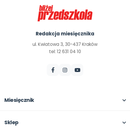
Redakcja miesięcznika
ul. Kwiatowa 3, 30-437 Kraków
tel: 12 631 04 10
Miesięcznik
O miesięczniku
W numerze
Sklep