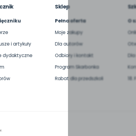
cznik
Sklep
Sz
ięczniku
Pełna oferta
O s
rze
Moje zakupy
Onl
usze i artykuły
Dla autorów
Otw
 dydaktyczne
Odbiory i kontakt
Dla
um
Program Skarbonka
Kon
orów
Rabat dla przedszkoli
18.
w.