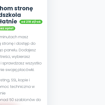
hom stronę
dszkola
łatnie
od 218 zł/rok
bez opłat
u minutach masz
 stronę i dostęp do
go panelu. Dodajesz
treści, wybierasz
 i sprawdzasz wszystko
nie swojej placówki.
sting, SSL, kopie i
moc techniczna w
nie
nad 50 szablonów do