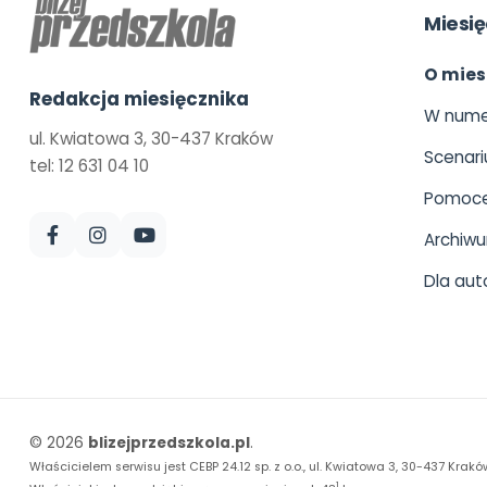
Miesię
O mies
Redakcja miesięcznika
W nume
ul. Kwiatowa 3, 30-437 Kraków
Scenari
tel: 12 631 04 10
Pomoce
Archiw
Dla aut
© 2026
blizejprzedszkola.pl
.
Właścicielem serwisu jest CEBP 24.12 sp. z o.o., ul. Kwiatowa 3, 30-437 Krakó
1