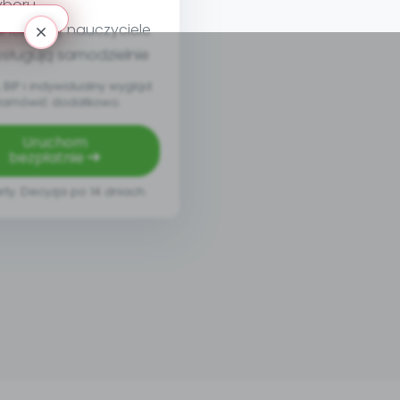
yboru
nel, który nauczyciele
sługują samodzielnie
BIP i indywidualny wygląd
zamówić dodatkowo.
Uruchom
bezpłatnie
rty. Decyzja po 14 dniach.