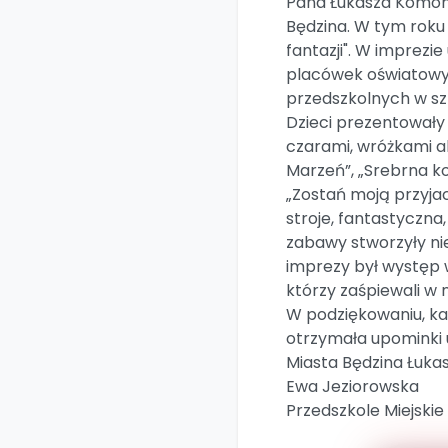
Pana Łukasza Komon
Będzina. W tym roku
fantazji". W imprezie
placówek oświatowyc
przedszkolnych w s
Dzieci prezentowały 
czarami, wróżkami al
Marzeń”, „Srebrna ko
„Zostań moją przyjaci
stroje, fantastyczna
zabawy stworzyły n
imprezy był występ w
którzy zaśpiewali w
W podziękowaniu, ka
otrzymała upominki
Miasta Będzina Łuka
Ewa Jeziorowska
Przedszkole Miejskie 