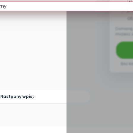
w
pa
ob
Domenę, 
możesz 
Bez ka
Następny wpis