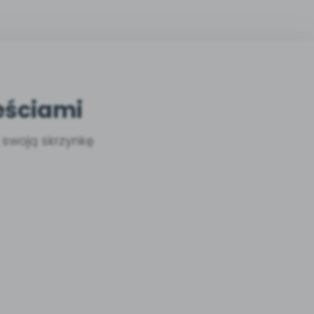
eściami
a swoją skrzynkę