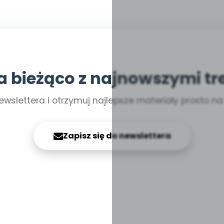
a bieżąco z najnowszymi tr
ewslettera i otrzymuj najlepsze materiały prosto n
Zapisz się do newslettera