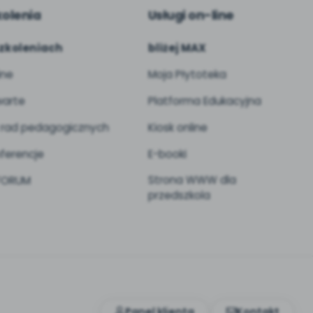
kolenia
Usługi on-line
zkoleniach
bliżej MAX
ine
Moja Płytoteka
arte
Platforma Edukacyjna
 rad pedagogicznych
Kiosk online
ferencje
E-booki
Strona WWW dla
 FORUM
przedszkola
Panel klienta
Kontakt