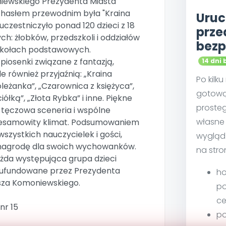
iewskiego Prezydenta Miasta
 hasłem przewodnim była "Kraina
Uruc
 uczestniczyło ponad 120 dzieci z 18
prze
h: żłobków, przedszkoli i oddziałów
bezp
zkołach podstawowych.
piosenki związane z fantazją,
14 dni 
e również przyjaźnią: „Kraina
Po kilk
leżanka”, „Czarownica z księżyca”,
gotową
ółką”, „Złota Rybka” i inne. Piękne
proste
, tęczowa sceneria i wspólne
własne 
iesamowity klimat. Podsumowaniem
szystkich nauczycielek i gości,
wygląd
 nagrodę dla swoich wychowanków.
na stro
żda występująca grupa dzieci
 ufundowane przez Prezydenta
ho
sza Komoniewskiego.
po
ce
nr 15
po