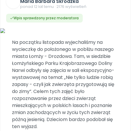
Dookoła Polski
Maria Barbara Skrodzka
INNE
SOCIAL MEDIA
Scenariusze i artykuły
Miesięczniki
Poznajemy regiony
ponad 12 lat temu · 2176 wyświetleń
Konferencje
Materiały z miesięcznika
Aktualne oraz archiwalne numery
Ebooki
Facebook
Spotkania na dużą skalę
Wpis sprawdzony przez moderatora
Sensosmyki
Nasze interaktywne ebooki
Aktualności
Pomoce dydaktyczne
Ebooki
Patronat BLIŻEJ PRZEDSZKOLA
Pakiet szkoleń
Multimedia i pliki
Materiały w formie cyfrowej
Strona WWW dla przedszkola
Instagram
Kompleksowe programy szkoleniowe
Literkowo
Gotowa w mniej niż 10 min • 14 dni bez opłat
Zobacz nas na Instagramie
Plany tygodniowe
Wszystko dla przedszkoli
Na początku listopada wyjechaliśmy na
Nauka liter i głosek
Praca wychowawcza
Zamówienia hurtowe
POLECAMY
wycieczkę do położonego w pobliżu naszego
TikTok
∞
Pakiet bliżej MAX
Sprintem do maratonu
miasta Łomży - Drozdowa. Tam, w siedzibie
Zobacz nas na TikToku
Bliżejprzedszkolne zestawy
Akademia Muzyki i Ruchu
Ruch i motywacja
NA SKRÓTY
Łomżyńskiego Parku Krajobrazowego Doliny
Zestawy do pobrania
Szkolenia muzyczne
YouTube
Narwi odbyły się zajęcia w sali ekspozycyjno-
Bliżej Pieska
Letnia wyprzedaż
Filmy edukacyjne
wystawowej na temat „Nie tylko ludzie robią
Pomoc zwierzętom
Promocje w sklepie
POLECAMY
zapasy - czyli jak zwierzęta przygotowują się
Książka (dla) Przedszkolaka
Wybierz prezent
do zimy”. Celem tych zajęć było
Nowości
Promowanie czytelnictwa
Przy zamówieniu prenumeraty
rozpoznawanie przez dzieci zwierząt
mieszkających w polskich lasach i poznanie
Zapowiedzi
Zaplanuj rok przedszkolny
zmian zachodzących w życiu tych zwierząt
Materiały na nowy rok
późną jesienią. Dzieciom bardzo podobał się
Polecamy
ten wyjazd.
Archiwalne numery