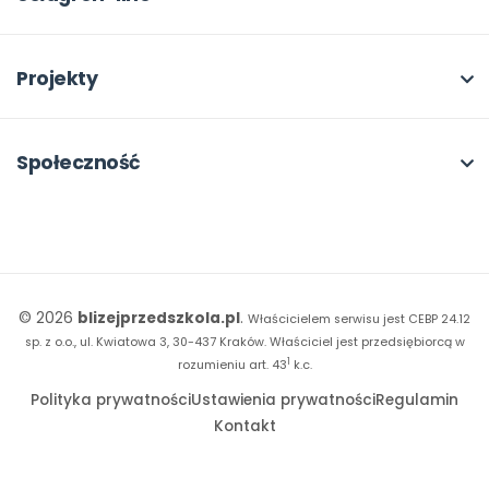
Program Skarbonka
Otwarte
bliżej MAX
Rabat dla przedszkoli
Dla rad pedagogicznych
Moja Płytoteka
Projekty
Konferencje
Platforma Edukacyjna
Wszystkie projekty
18. FORUM
Kiosk online
Kumpelkowo
Społeczność
E-booki
Literkowo
Wpisy
Strona WWW dla przedszkola
Czuciaki
Konkursy
Witaminki
Facebook
© 2026
blizejprzedszkola.pl
.
Właścicielem serwisu jest CEBP 24.12
Dookoła Polski
Instagram
sp. z o.o., ul. Kwiatowa 3, 30-437 Kraków.
Właściciel jest przedsiębiorcą w
1
Sensosmyki
rozumieniu art. 43
k.c.
YouTube
Polityka prywatności
Ustawienia prywatności
Regulamin
Sprintem do maratonu
Kontakt
Bliżej Pieska