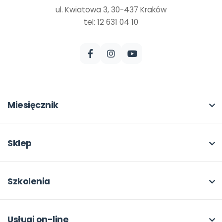
ul. Kwiatowa 3, 30-437 Kraków
tel: 12 631 04 10
Miesięcznik
O miesięczniku
W numerze
Sklep
Scenariusze i artykuły
Pełna oferta
Pomoce dydaktyczne
Moje zakupy
Szkolenia
Archiwum
Dla autorów
O szkoleniach
Dla autorów
Odbiory i kontakt
Online
Usługi on-line