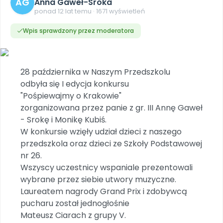
AG
Dookoła Polski
Anna Gaweł-Sroka
INNE
SOCIAL MEDIA
Scenariusze i artykuły
Miesięczniki
Poznajemy regiony
ponad 12 lat temu · 1671 wyświetleń
Konferencje
Materiały z miesięcznika
Aktualne oraz archiwalne numery
Ebooki
Facebook
Spotkania na dużą skalę
Wpis sprawdzony przez moderatora
Sensosmyki
Nasze interaktywne ebooki
Aktualności
Pomoce dydaktyczne
Ebooki
Patronat BLIŻEJ PRZEDSZKOLA
Pakiet szkoleń
Multimedia i pliki
Materiały w formie cyfrowej
Strona WWW dla przedszkola
Instagram
Kompleksowe programy szkoleniowe
Literkowo
Gotowa w mniej niż 10 min • 14 dni bez opłat
Zobacz nas na Instagramie
Plany tygodniowe
Wszystko dla przedszkoli
28 października w Naszym Przedszkolu
Nauka liter i głosek
Praca wychowawcza
Zamówienia hurtowe
POLECAMY
odbyła się I edycja konkursu
TikTok
∞
Pakiet bliżej MAX
Sprintem do maratonu
"Pośpiewajmy o Krakowie"
Zobacz nas na TikToku
Bliżejprzedszkolne zestawy
Akademia Muzyki i Ruchu
Ruch i motywacja
NA SKRÓTY
zorganizowana przez panie z gr. III Annę Gaweł
Zestawy do pobrania
Szkolenia muzyczne
YouTube
- Srokę i Monikę Kubiś.
Bliżej Pieska
Letnia wyprzedaż
Filmy edukacyjne
W konkursie wzięły udział dzieci z naszego
Pomoc zwierzętom
Promocje w sklepie
POLECAMY
przedszkola oraz dzieci ze Szkoły Podstawowej
Książka (dla) Przedszkolaka
Wybierz prezent
nr 26.
Nowości
Promowanie czytelnictwa
Przy zamówieniu prenumeraty
Wszyscy uczestnicy wspaniale prezentowali
wybrane przez siebie utwory muzyczne.
Zapowiedzi
Zaplanuj rok przedszkolny
Laureatem nagrody Grand Prix i zdobywcą
Materiały na nowy rok
pucharu został jednogłośnie
Polecamy
Mateusz Ciarach z grupy V.
Archiwalne numery