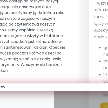
atwy dostęp do różnych pozycji.
– wszys
iesiąc, ale obserwując duże
BLIŻEJ 
ą przedłużyliśmy ją do końca roku
korzyst
 już na stałe zagości w naszym
łączy w
ając do czytelnictwa naszych
nizujemy wspólnie z Miejską
Subskry
 comiesięczne wizyty w bibliotece
dodatk
a tych spotkań jest różnorodna w
h zainteresowań i działań. Obecnie
go
awcze podczas których dzieci na
mi
 wykonają wspólnie z Panią Basią
at
perymenty. Cieszymy się bardzo z
po
tkań.
10
wy
ma
bl
Wy