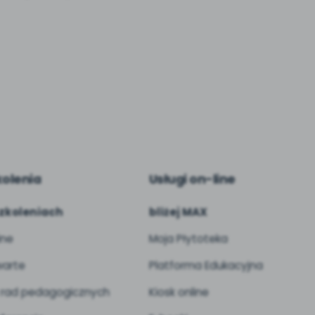
kolenia
Usługi on-line
zkoleniach
bliżej MAX
ine
Moja Płytoteka
arte
Platforma Edukacyjna
 rad pedagogicznych
Kiosk online