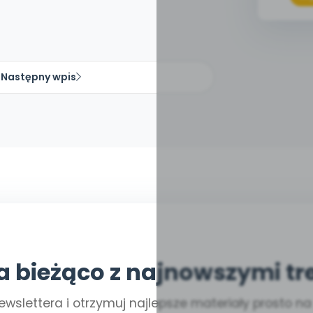
Następny wpis
a bieżąco z najnowszymi tr
ewslettera i otrzymuj najlepsze materiały prosto n