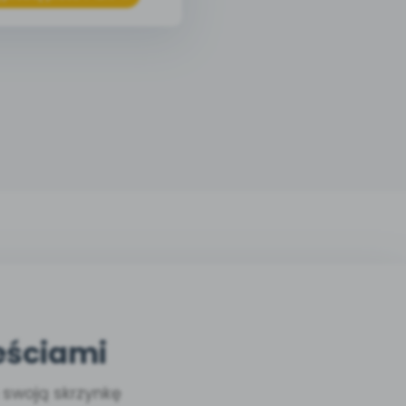
eściami
a swoją skrzynkę