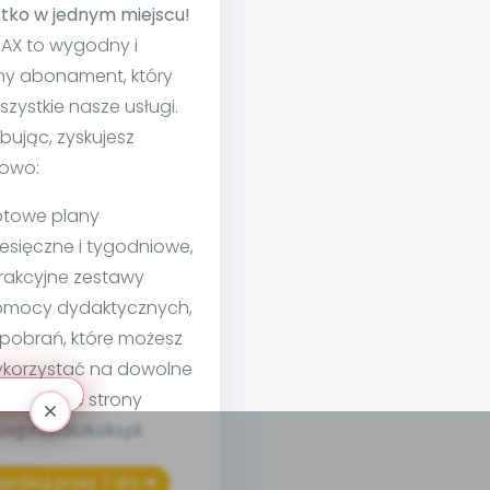
tko w jednym miejscu!
MAX to wygodny i
ny abonament, który
szystkie nasze usługi.
bując, zyskujesz
owo:
towe plany
esięczne i tygodniowe,
rakcyjne zestawy
mocy dydaktycznych,
 pobrań, które możesz
korzystać na dowolne
teriały ze strony
izejprzedszkola.pl.
próbuj przez 7 dni