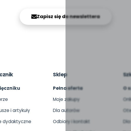
Zapisz się do newslettera
cznik
Sklep
Sz
ięczniku
Pełna oferta
O s
rze
Moje zakupy
Onl
usze i artykuły
Dla autorów
Otw
 dydaktyczne
Odbiory i kontakt
Dla