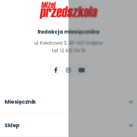
Redakcja miesięcznika
ul. Kwiatowa 3, 30-437 Kraków
tel: 12 631 04 10
Miesięcznik
O miesięczniku
W numerze
Sklep
Scenariusze i artykuły
Pełna oferta