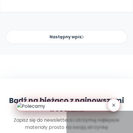
Archiwalne numery
Promocje
Pomoc
Następny wpis
Bądź na bieżąco z najnowszymi
treściami
Zapisz się do newslettera i otrzymuj najlepsze
materiały prosto na swoją skrzynkę