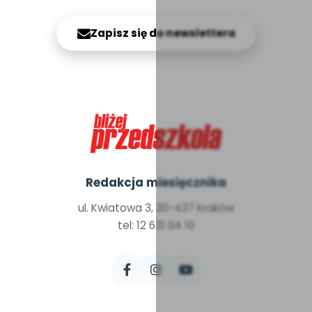
Zapisz się do newslettera
Redakcja miesięcznika
ul. Kwiatowa 3, 30-437 Kraków
tel: 12 631 04 10