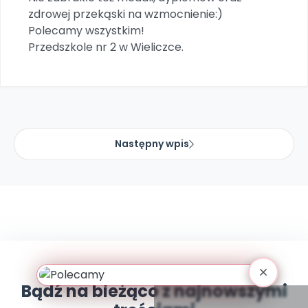
Promocje
zdrowej przekąski na wzmocnienie:)
Pomoc
Polecamy wszystkim!
Przedszkole nr 2 w Wieliczce.
Następny wpis
Bądź na bieżąco z najnowszymi