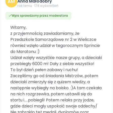
AM
Dookoła Polski
Anna Małodobry
INNE
SOCIAL MEDIA
Scenariusze i artykuły
Miesięczniki
Poznajemy regiony
rok temu · 174 wyświetleń
Konferencje
Materiały z miesięcznika
Aktualne oraz archiwalne numery
Ebooki
Facebook
Spotkania na dużą skalę
Wpis sprawdzony przez moderatora
Sensosmyki
Nasze interaktywne ebooki
Aktualności
Pomoce dydaktyczne
Ebooki
Patronat BLIŻEJ PRZEDSZKOLA
Pakiet szkoleń
Multimedia i pliki
Materiały w formie cyfrowej
Witamy,
Strona WWW dla przedszkola
Instagram
Kompleksowe programy szkoleniowe
Literkowo
z przyjemnością zawiadamiamy, że
Gotowa w mniej niż 10 min • 14 dni bez opłat
Zobacz nas na Instagramie
Plany tygodniowe
Wszystko dla przedszkoli
Nauka liter i głosek
Przedszkole Samorządowe nr 2 w Wieliczce
Praca wychowawcza
Zamówienia hurtowe
POLECAMY
TikTok
∞
Pakiet bliżej MAX
również wzięło udział w tegorocznym Sprincie
Sprintem do maratonu
Zobacz nas na TikToku
Bliżejprzedszkolne zestawy
Akademia Muzyki i Ruchu
do Maratonu :)
Ruch i motywacja
NA SKRÓTY
Zestawy do pobrania
Szkolenia muzyczne
Udział wzięły wszystkie nasze grupy, a dzieciaki
YouTube
Bliżej Pieska
Letnia wyprzedaż
przebiegły 6000 m! Dały z siebie wszystko!
Filmy edukacyjne
Pomoc zwierzętom
Promocje w sklepie
POLECAMY
To był dzień pełen zabawy i ruchu!
Zaczęliśmy go od śniadania Mistrzów, potem
Książka (dla) Przedszkolaka
Wybierz prezent
Nowości
dzieciaki zmierzyły się z quizem wiedzy, a
Promowanie czytelnictwa
Przy zamówieniu prenumeraty
następnie wybiegły na boisko. :)A tam czekała
Zapowiedzi
Zaplanuj rok przedszkolny
na nich rozgrzewka, potem ustawili się do
Materiały na nowy rok
startu i.....pobiegli! Potem relaks przy jodze,
Polecamy
gdzie dzieci mogły uspokoić swoje oddechy/
Archiwalne numery
Nie zabrakło też medali, dyplomów oraz