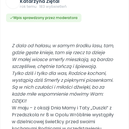
Dookoła Polski
Katarzyna Ziętal
INNE
SOCIAL MEDIA
Scenariusze i artykuły
Miesięczniki
rok temu · 183 wyświetleń
Poznajemy regiony
Konferencje
Materiały z miesięcznika
Aktualne oraz archiwalne numery
Ebooki
Facebook
Spotkania na dużą skalę
Wpis sprawdzony przez moderatora
Sensosmyki
Nasze interaktywne ebooki
Aktualności
Pomoce dydaktyczne
Ebooki
Patronat BLIŻEJ PRZEDSZKOLA
Pakiet szkoleń
Multimedia i pliki
Materiały w formie cyfrowej
Strona WWW dla przedszkola
Instagram
Kompleksowe programy szkoleniowe
Literkowo
Gotowa w mniej niż 10 min • 14 dni bez opłat
Zobacz nas na Instagramie
Plany tygodniowe
Wszystko dla przedszkoli
Nauka liter i głosek
Z dala od hałasu, w samym środku lasu, tam,
Praca wychowawcza
Zamówienia hurtowe
POLECAMY
TikTok
∞
Pakiet bliżej MAX
gdzie gęste knieje, tam się rzecz ta dzieje
Sprintem do maratonu
Zobacz nas na TikToku
Bliżejprzedszkolne zestawy
Akademia Muzyki i Ruchu
W małej wiosce smerfy mieszkają, są bardzo
Ruch i motywacja
NA SKRÓTY
Zestawy do pobrania
Szkolenia muzyczne
szczęśliwe, chętnie tańczą i śpiewają.
YouTube
Bliżej Pieska
Letnia wyprzedaż
Tylko dziś i tylko dla was, Rodzice kochani,
Filmy edukacyjne
Pomoc zwierzętom
Promocje w sklepie
POLECAMY
wystąpią dziś Smerfy z pięknymi piosenkami.
Są w nich czułości i miłości dźwięki, bo za
Książka (dla) Przedszkolaka
Wybierz prezent
Nowości
każde miłe wspomnienie mówimy Wam:
Promowanie czytelnictwa
Przy zamówieniu prenumeraty
DZIĘKI!
Zapowiedzi
Zaplanuj rok przedszkolny
W maju – z okazji Dnia Mamy i Taty „Duszki” z
Materiały na nowy rok
Przedszkola nr 8 w Opolu Wróblinie wystąpiły
Polecamy
w dzielnicowej świetlicy przed swoimi
Archiwalne numery
kochanymi Rodzicami w przedstawieniu