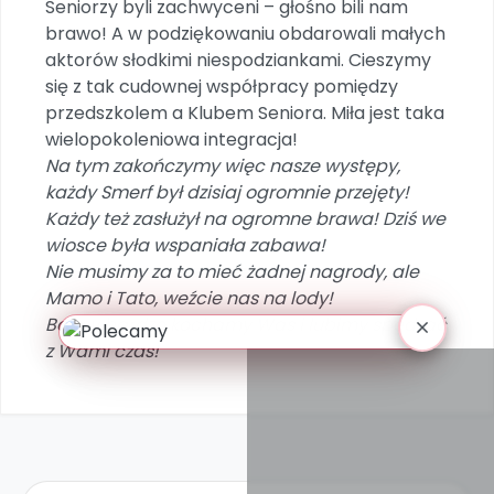
Seniorzy byli zachwyceni – głośno bili nam
brawo! A w podziękowaniu obdarowali małych
aktorów słodkimi niespodziankami. Cieszymy
się z tak cudownej współpracy pomiędzy
przedszkolem a Klubem Seniora. Miła jest taka
wielopokoleniowa integracja!
Na tym zakończymy więc nasze występy,
każdy Smerf był dzisiaj ogromnie przejęty!
Każdy też zasłużył na ogromne brawa! Dziś we
wiosce była wspaniała zabawa!
Nie musimy za to mieć żadnej nagrody, ale
Mamo i Tato, weźcie nas na lody!
Bo my bardzo kochamy Was i lubimy spędzać
z Wami czas!