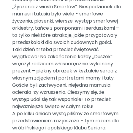
Promocje
„Życzenia z wioski Smerfów”. Niespodzianek dla
Pomoc
mamusi i tatusia było wiele - smerfowe
życzenia, piosenki, wiersze, występ smerfowej
orkiestry, tańce z pomponami i serduszkami –
to tylko niektóre atrakcje, jakie przygotowały
przedszkolaki dla swoich cudownych gości.
Taki dzień trzeba przecież świętować
wyjątkowo! Na zakończenie każdy „Duszek”
wręczył rodzicom własnoręcznie wykonany
prezent – piękny obrazek w kształcie serca z
własnym zdjęciem i portretami mamy i taty.
Goście byli zachwyceni, niejedna mamusia
ocierała łzy wzruszenia. Cieszymy się, że
występ udał się tak wspaniale! To przecież
najważniejsze święto w całym roku!
A po kilku dniach wystąpiliśmy ze smerfowym
przedstawieniem raz jeszcze – tym razem dla
wróblińskiego i opolskiego Klubu Seniora.