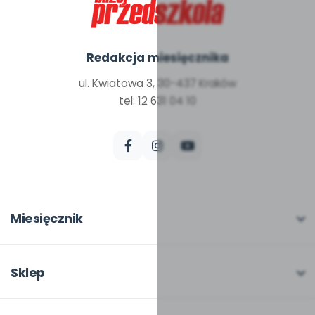
Redakcja miesięcznika
ul. Kwiatowa 3, 30-437 Kraków
tel: 12 631 04 10
Miesięcznik
O miesięczniku
W numerze
Sklep
Scenariusze i artykuły
Pełna oferta