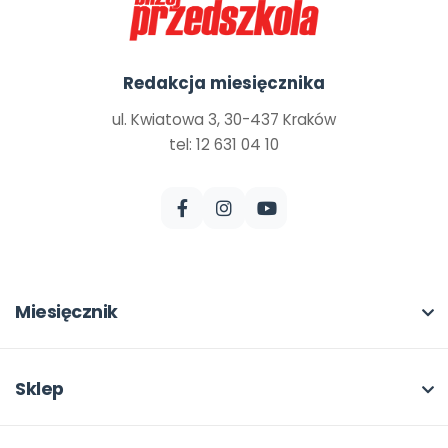
Redakcja miesięcznika
ul. Kwiatowa 3, 30-437 Kraków
tel: 12 631 04 10
Miesięcznik
O miesięczniku
W numerze
Sklep
Scenariusze i artykuły
Pełna oferta