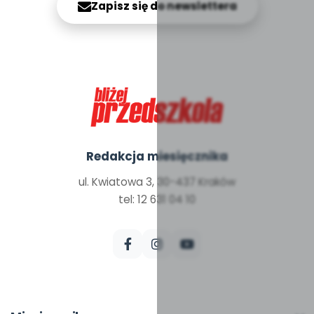
Zapisz się do newslettera
Redakcja miesięcznika
ul. Kwiatowa 3, 30-437 Kraków
tel: 12 631 04 10