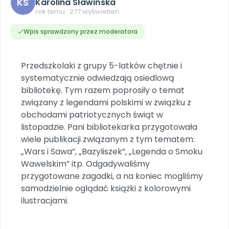
KS
Dookoła Polski
Karolina Sławińska
INNE
SOCIAL MEDIA
Scenariusze i artykuły
Miesięczniki
Poznajemy regiony
rok temu · 277 wyświetleń
Konferencje
Materiały z miesięcznika
Aktualne oraz archiwalne numery
Ebooki
Facebook
Spotkania na dużą skalę
Wpis sprawdzony przez moderatora
Sensosmyki
Nasze interaktywne ebooki
Aktualności
Pomoce dydaktyczne
Ebooki
Patronat BLIŻEJ PRZEDSZKOLA
Pakiet szkoleń
Multimedia i pliki
Materiały w formie cyfrowej
Strona WWW dla przedszkola
Instagram
Kompleksowe programy szkoleniowe
Literkowo
Przedszkolaki z grupy 5-latków chętnie i
Gotowa w mniej niż 10 min • 14 dni bez opłat
Zobacz nas na Instagramie
Plany tygodniowe
Wszystko dla przedszkoli
Nauka liter i głosek
systematycznie odwiedzają osiedlową
Praca wychowawcza
Zamówienia hurtowe
POLECAMY
TikTok
bibliotekę. Tym razem poprosiły o temat
∞
Pakiet bliżej MAX
Sprintem do maratonu
Zobacz nas na TikToku
związany z legendami polskimi w związku z
Bliżejprzedszkolne zestawy
Akademia Muzyki i Ruchu
Ruch i motywacja
NA SKRÓTY
Zestawy do pobrania
Szkolenia muzyczne
obchodami patriotycznych świąt w
YouTube
Bliżej Pieska
listopadzie. Pani bibliotekarka przygotowała
Letnia wyprzedaż
Filmy edukacyjne
Pomoc zwierzętom
Promocje w sklepie
wiele publikacji związanym z tym tematem:
POLECAMY
„Wars i Sawa”, „Bazyliszek”, „Legenda o Smoku
Książka (dla) Przedszkolaka
Wybierz prezent
Nowości
Wawelskim” itp. Odgadywaliśmy
Promowanie czytelnictwa
Przy zamówieniu prenumeraty
przygotowane zagadki, a na koniec mogliśmy
Zapowiedzi
samodzielnie oglądać książki z kolorowymi
Zaplanuj rok przedszkolny
Materiały na nowy rok
ilustracjami.
Polecamy
Archiwalne numery