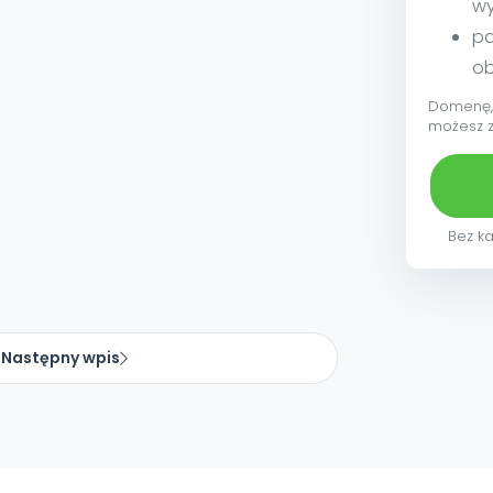
w
pa
ob
Domenę, 
możesz 
Bez ka
Następny wpis