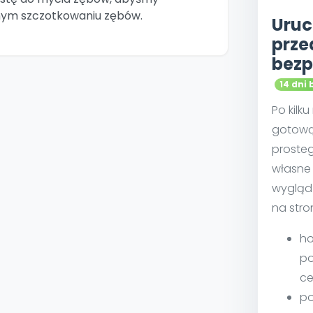
nym szczotkowaniu zębów.
Uruc
prze
bezp
14 dni 
Po kilk
gotową
proste
własne 
wygląd
na stro
ho
po
ce
po