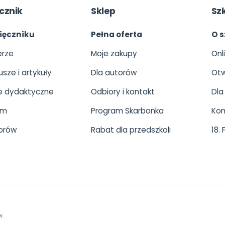
cznik
Sklep
Sz
ięczniku
Pełna oferta
O s
rze
Moje zakupy
Onl
usze i artykuły
Dla autorów
Otw
 dydaktyczne
Odbiory i kontakt
Dla
um
Program Skarbonka
Kon
orów
Rabat dla przedszkoli
18.
w.