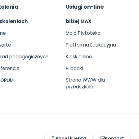
kolenia
Usługi on-line
zkoleniach
bliżej MAX
ine
Moja Płytoteka
arte
Platforma Edukacyjna
 rad pedagogicznych
Kiosk online
ferencje
E-booki
Strona WWW dla
 FORUM
przedszkola
Panel klienta
Kontakt