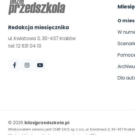
Miesię
O mies
Redakcja miesięcznika
W nume
ul. Kwiatowa 3, 30-437 Kraków
Scenari
tel: 12 631 04 10
Pomoce
Archiw
Dla aut
© 2026
blizejprzedszkola.pl
.
Właścicielem serwisu jest CEBP 24.12 sp. z o.o., ul. Kwiatowa 3, 30-437 Krakó
1