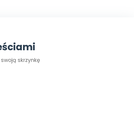
eściami
a swoją skrzynkę