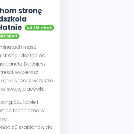
hom stronę
dszkola
łatnie
od 218 zł/rok
bez opłat
u minutach masz
 stronę i dostęp do
go panelu. Dodajesz
treści, wybierasz
 i sprawdzasz wszystko
nie swojej placówki.
sting, SSL, kopie i
moc techniczna w
nie
nad 50 szablonów do