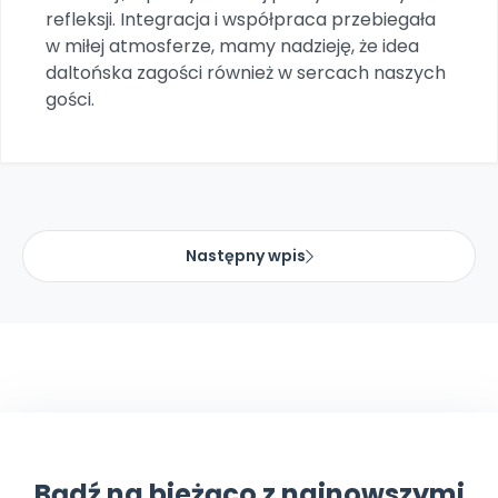
Archiwalne numery
refleksji. Integracja i współpraca przebiegała
Promocje
w miłej atmosferze, mamy nadzieję, że idea
Pomoc
daltońska zagości również w sercach naszych
gości.
Następny wpis
Bądź na bieżąco z najnowszymi