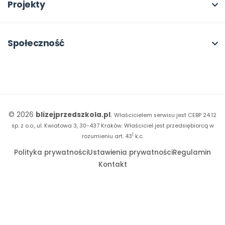
Rabat dla przedszkoli
Dla rad pedagogicznych
Moja Płytoteka
Projekty
Konferencje
Platforma Edukacyjna
Wszystkie projekty
18. FORUM
Kiosk online
Kumpelkowo
Społeczność
E-booki
Literkowo
Wpisy
Strona WWW dla przedszkola
Czuciaki
Konkursy
Witaminki
Facebook
© 2026
blizejprzedszkola.pl
.
Właścicielem serwisu jest CEBP 24.12
Dookoła Polski
Instagram
sp. z o.o., ul. Kwiatowa 3, 30-437 Kraków.
Właściciel jest przedsiębiorcą w
1
Sensosmyki
rozumieniu art. 43
k.c.
YouTube
Polityka prywatności
Ustawienia prywatności
Regulamin
Sprintem do maratonu
Kontakt
Bliżej Pieska
Książka (dla) Przedszkolaka