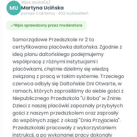
DO POBRANIA
E-wydania miesięcznika
Wygrywaj nagrody
Wpis dodał(a)
Szkolenia w Twojej placówce
MU
Dookoła Polski
Martyna Ucińska
INNE
SOCIAL MEDIA
Scenariusze i artykuły
Miesięczniki
Poznajemy regiony
ponad 2 lat temu · 402 wyświetleń
Konferencje
Materiały z miesięcznika
Aktualne oraz archiwalne numery
Ebooki
Facebook
Spotkania na dużą skalę
Wpis sprawdzony przez moderatora
Sensosmyki
Nasze interaktywne ebooki
Aktualności
Pomoce dydaktyczne
Ebooki
Patronat BLIŻEJ PRZEDSZKOLA
Pakiet szkoleń
Multimedia i pliki
Materiały w formie cyfrowej
Samorządowe Przedszkole nr 2 to
Strona WWW dla przedszkola
Instagram
Kompleksowe programy szkoleniowe
Literkowo
certyfikowana placówka daltońska. Zgodnie z
Gotowa w mniej niż 10 min • 14 dni bez opłat
Zobacz nas na Instagramie
Plany tygodniowe
Wszystko dla przedszkoli
Nauka liter i głosek
ideą planu daltońskiego podejmujemy
Praca wychowawcza
Zamówienia hurtowe
POLECAMY
TikTok
∞
Pakiet bliżej MAX
współpracę z różnymi instytucjami i
Sprintem do maratonu
Zobacz nas na TikToku
Bliżejprzedszkolne zestawy
Akademia Muzyki i Ruchu
placówkami, chętnie dzielimy się wiedzą
Ruch i motywacja
NA SKRÓTY
Zestawy do pobrania
Szkolenia muzyczne
związaną z pracą w takim systemie. Trzeciego
YouTube
Bliżej Pieska
Letnia wyprzedaż
czerwca odbyły się Daltońskie Dni Otwarte, w
Filmy edukacyjne
Pomoc zwierzętom
Promocje w sklepie
POLECAMY
ramach, których zaprosiliśmy do siebie gości z
Niepublicznego Przedszkola "U Boba" w Żninie.
Książka (dla) Przedszkolaka
Wybierz prezent
Nowości
Dzieci z naszej placówki zapoznały przybyłych
Promowanie czytelnictwa
Przy zamówieniu prenumeraty
gości z naszym przedszkolem oraz zaprosiły
Zapowiedzi
Zaplanuj rok przedszkolny
do wspólnych zajęć z okazji "Dnia Przyjaciela".
Materiały na nowy rok
Przedszkolaki pracowały z wykorzystaniem
Polecamy
instrukcji, a po wykonanej pracy dokonały