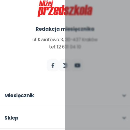
Redakcja miesięcznika
ul. Kwiatowa 3, 30-437 Kraków
tel: 12 631 04 10
Miesięcznik
O miesięczniku
W numerze
Sklep
Scenariusze i artykuły
Pełna oferta