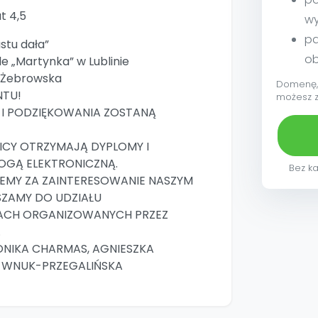
at 4,5
w
pa
stu dała”
ob
e „Martynka” w Lublinie
a Żebrowska
Domenę, 
NTU!
możesz 
 I PODZIĘKOWANIA ZOSTANĄ
ICY OTRZYMAJĄ DYPLOMY I
OGĄ ELEKTRONICZNĄ.
Bez ka
JEMY ZA ZAINTERESOWANIE NASZYM
SZAMY DO UDZIAŁU
ACH ORGANIZOWANYCH PRZEZ
.
NIKA CHARMAS, AGNIESZKA
 WNUK-PRZEGALIŃSKA