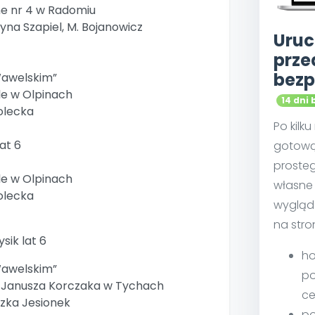
ne nr 4 w Radomiu
yna Szapiel, M. Bojanowicz
Uruc
prze
bezp
awelskim”
le w Olpinach
14 dni 
olecka
Po kilk
at 6
gotową
proste
le w Olpinach
własne 
olecka
wygląd
na stro
sik lat 6
ho
awelskim”
po
m. Janusza Korczaka w Tychach
ce
szka Jesionek
po