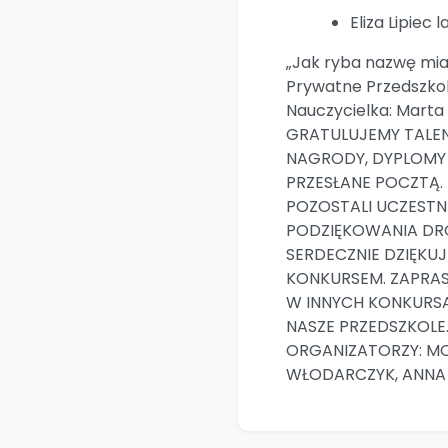
Eliza Lipiec l
„Jak ryba nazwę mia
Prywatne Przedszkol
Nauczycielka: Mart
GRATULUJEMY TALE
NAGRODY, DYPLOMY
PRZESŁANE POCZTĄ.
POZOSTALI UCZESTN
PODZIĘKOWANIA DR
SERDECZNIE DZIĘKU
KONKURSEM. ZAPRA
W INNYCH KONKURS
NASZE PRZEDSZKOLE
ORGANIZATORZY: MO
WŁODARCZYK, ANNA