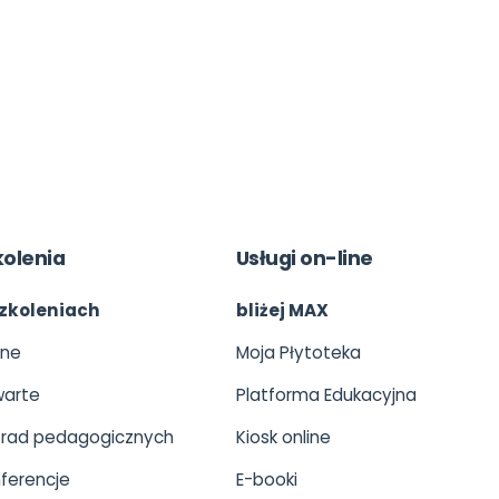
kolenia
Usługi on-line
zkoleniach
bliżej MAX
ine
Moja Płytoteka
arte
Platforma Edukacyjna
 rad pedagogicznych
Kiosk online
ferencje
E-booki