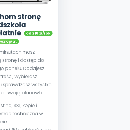
hom stronę
dszkola
łatnie
od 218 zł/rok
bez opłat
u minutach masz
 stronę i dostęp do
go panelu. Dodajesz
treści, wybierasz
 i sprawdzasz wszystko
nie swojej placówki.
sting, SSL, kopie i
moc techniczna w
nie
nad 50 szablonów do