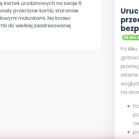
ej kartek urodzinowych na swoje 6
Uruc
onały przeróżne kartki, starannie
łowymi malunkami. Na koniec
prze
rtki do wielkiej zaadresowanej
bezp
14 dni 
Po kilk
gotową
proste
własne 
wygląd
na stro
ho
po
ce
po