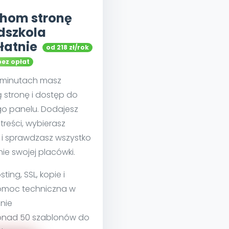
hom stronę
dszkola
łatnie
od 218 zł/rok
bez opłat
u minutach masz
 stronę i dostęp do
go panelu. Dodajesz
treści, wybierasz
 i sprawdzasz wszystko
nie swojej placówki.
sting, SSL, kopie i
moc techniczna w
nie
nad 50 szablonów do