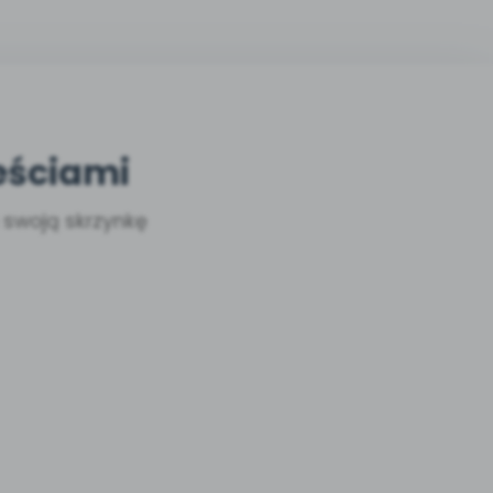
eściami
a swoją skrzynkę