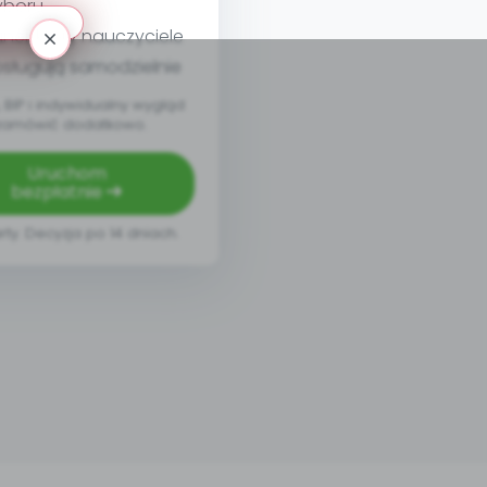
yboru
nel, który nauczyciele
sługują samodzielnie
BIP i indywidualny wygląd
zamówić dodatkowo.
Uruchom
bezpłatnie
rty. Decyzja po 14 dniach.