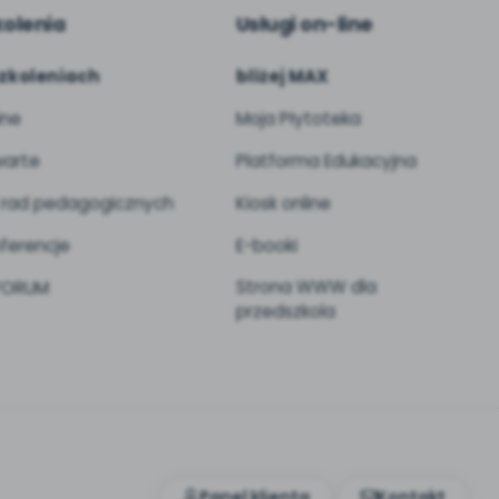
kolenia
Usługi on-line
zkoleniach
bliżej MAX
ine
Moja Płytoteka
arte
Platforma Edukacyjna
 rad pedagogicznych
Kiosk online
ferencje
E-booki
Strona WWW dla
 FORUM
przedszkola
Panel klienta
Kontakt