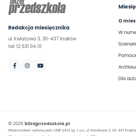
Miesię
O mies
Redakcja miesięcznika
W nume
ul. Kwiatowa 3, 30-437 Kraków
Scenari
tel: 12 631 04 10
Pomoce
Archiw
Dla aut
© 2026
blizejprzedszkola.pl
.
Właścicielem serwisu jest CEBP 24.12 sp. z o.o., ul. Kwiatowa 3, 30-437 Krakó
1