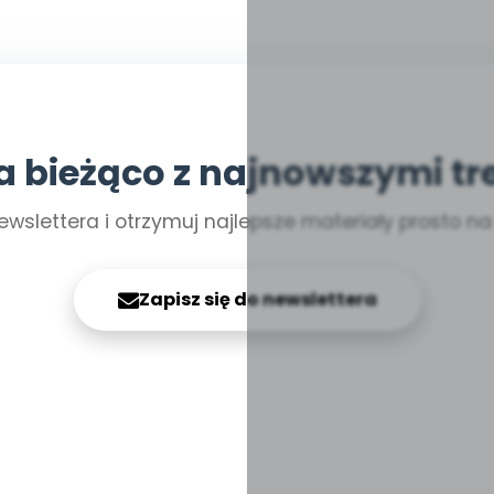
a bieżąco z najnowszymi tr
ewslettera i otrzymuj najlepsze materiały prosto n
Zapisz się do newslettera