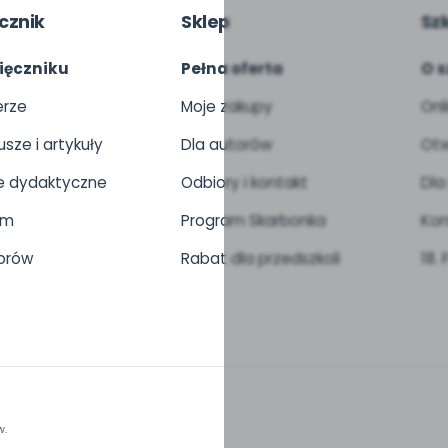
cznik
Sklep
Sz
ięczniku
Pełna oferta
O s
rze
Moje zakupy
Onl
usze i artykuły
Dla autorów
Otw
 dydaktyczne
Odbiory i kontakt
Dla
um
Program Skarbonka
Kon
orów
Rabat dla przedszkoli
18.
w.