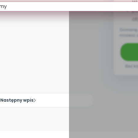
w
pa
ob
Domenę, 
możesz 
Bez ka
Następny wpis