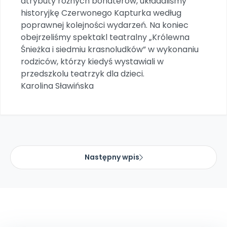
atrybuty różnych bohaterów, układaliśmy
Archiwalne numery
historyjkę Czerwonego Kapturka według
Promocje
poprawnej kolejności wydarzeń. Na koniec
Pomoc
obejrzeliśmy spektakl teatralny „Królewna
Śnieżka i siedmiu krasnoludków” w wykonaniu
rodziców, którzy kiedyś wystawiali w
przedszkolu teatrzyk dla dzieci.
Karolina Sławińska
Następny wpis