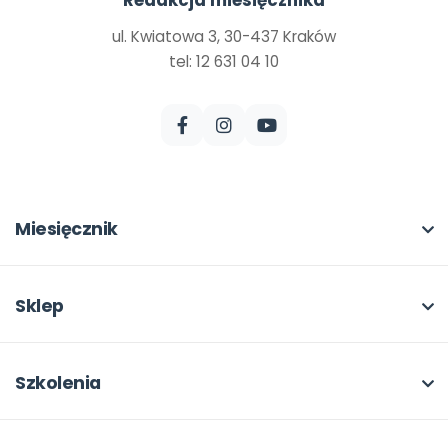
Redakcja miesięcznika
ul. Kwiatowa 3, 30-437 Kraków
tel: 12 631 04 10
Miesięcznik
O miesięczniku
W numerze
Sklep
Scenariusze i artykuły
Pełna oferta
Pomoce dydaktyczne
Moje zakupy
Szkolenia
Archiwum
Dla autorów
O szkoleniach