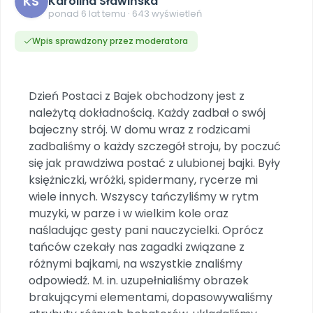
KS
Karolina Sławińska
DO POBRANIA
E-wydania miesięcznika
Wygrywaj nagrody
Szkolenia w Twojej placówce
ponad 6 lat temu · 643 wyświetleń
Dookoła Polski
INNE
SOCIAL MEDIA
Scenariusze i artykuły
Miesięczniki
Poznajemy regiony
Konferencje
Materiały z miesięcznika
Aktualne oraz archiwalne numery
Wpis sprawdzony przez moderatora
Ebooki
Facebook
Spotkania na dużą skalę
Sensosmyki
Nasze interaktywne ebooki
Aktualności
Pomoce dydaktyczne
Ebooki
Patronat BLIŻEJ PRZEDSZKOLA
Pakiet szkoleń
Multimedia i pliki
Materiały w formie cyfrowej
Strona WWW dla przedszkola
Instagram
Kompleksowe programy szkoleniowe
Dzień Postaci z Bajek obchodzony jest z
Literkowo
Gotowa w mniej niż 10 min • 14 dni bez opłat
Zobacz nas na Instagramie
należytą dokładnością. Każdy zadbał o swój
Plany tygodniowe
Wszystko dla przedszkoli
Nauka liter i głosek
Praca wychowawcza
Zamówienia hurtowe
bajeczny strój. W domu wraz z rodzicami
POLECAMY
TikTok
∞
Pakiet bliżej MAX
Sprintem do maratonu
zadbaliśmy o każdy szczegół stroju, by poczuć
Zobacz nas na TikToku
Bliżejprzedszkolne zestawy
Akademia Muzyki i Ruchu
Ruch i motywacja
się jak prawdziwa postać z ulubionej bajki. Były
NA SKRÓTY
Zestawy do pobrania
Szkolenia muzyczne
YouTube
księżniczki, wróżki, spidermany, rycerze mi
Bliżej Pieska
Letnia wyprzedaż
Filmy edukacyjne
wiele innych. Wszyscy tańczyliśmy w rytm
Pomoc zwierzętom
Promocje w sklepie
POLECAMY
muzyki, w parze i w wielkim kole oraz
naśladując gesty pani nauczycielki. Oprócz
Książka (dla) Przedszkolaka
Wybierz prezent
Nowości
Promowanie czytelnictwa
Przy zamówieniu prenumeraty
tańców czekały nas zagadki związane z
różnymi bajkami, na wszystkie znaliśmy
Zapowiedzi
Zaplanuj rok przedszkolny
odpowiedź. M. in. uzupełnialiśmy obrazek
Materiały na nowy rok
brakującymi elementami, dopasowywaliśmy
Polecamy