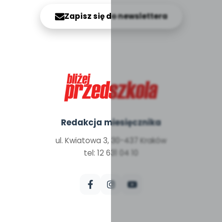
Zapisz się do newslettera
Redakcja miesięcznika
ul. Kwiatowa 3, 30-437 Kraków
tel: 12 631 04 10