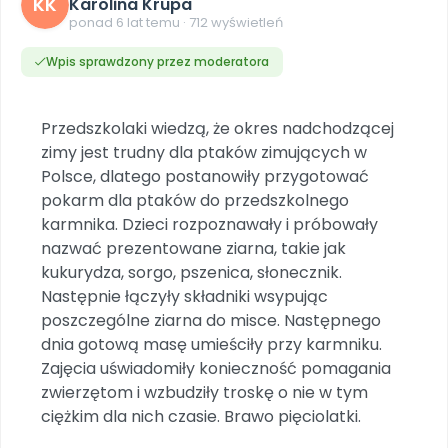
KK
Dookoła Polski
Karolina Krupa
INNE
SOCIAL MEDIA
Scenariusze i artykuły
Miesięczniki
ponad 6 lat temu · 712 wyświetleń
Poznajemy regiony
Konferencje
Materiały z miesięcznika
Aktualne oraz archiwalne numery
Ebooki
Facebook
Spotkania na dużą skalę
Wpis sprawdzony przez moderatora
Sensosmyki
Nasze interaktywne ebooki
Aktualności
Pomoce dydaktyczne
Ebooki
Patronat BLIŻEJ PRZEDSZKOLA
Pakiet szkoleń
Multimedia i pliki
Materiały w formie cyfrowej
Strona WWW dla przedszkola
Instagram
Kompleksowe programy szkoleniowe
Literkowo
Przedszkolaki wiedzą, że okres nadchodzącej
Gotowa w mniej niż 10 min • 14 dni bez opłat
Zobacz nas na Instagramie
Plany tygodniowe
Wszystko dla przedszkoli
Nauka liter i głosek
zimy jest trudny dla ptaków zimujących w
Praca wychowawcza
Zamówienia hurtowe
POLECAMY
TikTok
Polsce, dlatego postanowiły przygotować
∞
Pakiet bliżej MAX
Sprintem do maratonu
Zobacz nas na TikToku
pokarm dla ptaków do przedszkolnego
Bliżejprzedszkolne zestawy
Akademia Muzyki i Ruchu
Ruch i motywacja
NA SKRÓTY
karmnika. Dzieci rozpoznawały i próbowały
Zestawy do pobrania
Szkolenia muzyczne
YouTube
nazwać prezentowane ziarna, takie jak
Bliżej Pieska
Letnia wyprzedaż
Filmy edukacyjne
Pomoc zwierzętom
Promocje w sklepie
kukurydza, sorgo, pszenica, słonecznik.
POLECAMY
Następnie łączyły składniki wsypując
Książka (dla) Przedszkolaka
Wybierz prezent
Nowości
poszczególne ziarna do misce. Następnego
Promowanie czytelnictwa
Przy zamówieniu prenumeraty
dnia gotową masę umieściły przy karmniku.
Zapowiedzi
Zajęcia uświadomiły konieczność pomagania
Zaplanuj rok przedszkolny
zwierzętom i wzbudziły troskę o nie w tym
Materiały na nowy rok
Polecamy
ciężkim dla nich czasie. Brawo pięciolatki.
Archiwalne numery