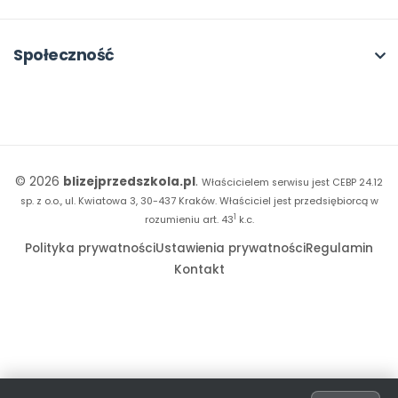
Konferencje
Platforma Edukacyjna
Wszystkie projekty
18. FORUM
Kiosk online
Kumpelkowo
Społeczność
E-booki
Literkowo
Wpisy
Strona WWW dla przedszkola
Czuciaki
Konkursy
Witaminki
Facebook
© 2026
blizejprzedszkola.pl
.
Właścicielem serwisu jest CEBP 24.12
Dookoła Polski
Instagram
sp. z o.o., ul. Kwiatowa 3, 30-437 Kraków.
Właściciel jest przedsiębiorcą w
1
Sensosmyki
rozumieniu art. 43
k.c.
YouTube
Polityka prywatności
Ustawienia prywatności
Regulamin
Sprintem do maratonu
Kontakt
Bliżej Pieska
Książka (dla) Przedszkolaka