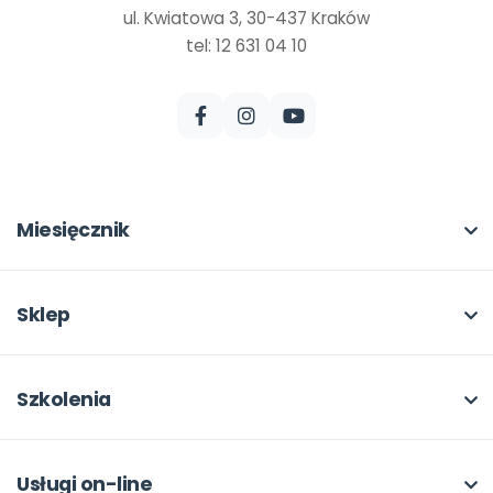
ul. Kwiatowa 3, 30-437 Kraków
tel: 12 631 04 10
Miesięcznik
O miesięczniku
W numerze
Sklep
Scenariusze i artykuły
Pełna oferta
Pomoce dydaktyczne
Moje zakupy
Szkolenia
Archiwum
Dla autorów
O szkoleniach
Dla autorów
Odbiory i kontakt
Online
Usługi on-line