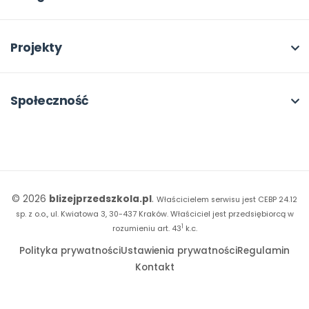
Program Skarbonka
Otwarte
bliżej MAX
Rabat dla przedszkoli
Dla rad pedagogicznych
Moja Płytoteka
Projekty
Konferencje
Platforma Edukacyjna
Wszystkie projekty
18. FORUM
Kiosk online
Kumpelkowo
Społeczność
E-booki
Literkowo
Wpisy
Strona WWW dla przedszkola
Czuciaki
Konkursy
Witaminki
Facebook
© 2026
blizejprzedszkola.pl
.
Właścicielem serwisu jest CEBP 24.12
Dookoła Polski
Instagram
sp. z o.o., ul. Kwiatowa 3, 30-437 Kraków.
Właściciel jest przedsiębiorcą w
1
Sensosmyki
rozumieniu art. 43
k.c.
YouTube
Polityka prywatności
Ustawienia prywatności
Regulamin
Sprintem do maratonu
Kontakt
Bliżej Pieska